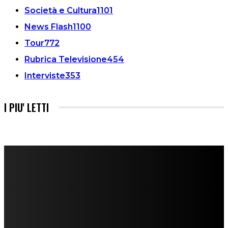
Società e Cultura
1101
News Flash
1100
Tour
772
Rubrica Televisione
454
Interviste
353
I PIU' LETTI
FareMusic nato da una idea di Alberto Salerno
Direttore: Mela Giannini
Capo Redattore: Adrien Viglierchio
Ufficio Stampa: Jessica Cavestro
I nostri collaboratori