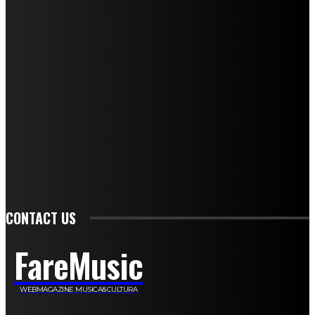
Mariangela Agrusti
Paola Maria Farina
Francesco Penta
Andrea Amendolagine
Alessandro Filindeu
Luisella Pescatori
Sonja Annibaldi
Marco Fioravanti
Claudio Ramponi
Leandro Barsotti
Serena Iannicelli
Corrado Salemi
Mariano Brustio
Silvia Iovine
Alberto Salerno
Michele Caccamo
Costantina Limosani
Giuseppe Santoro
Simone Cescon
Katia Losito
Marco Stanzani
Daniela Collu
Mara Maionchi
Ugo Stomeo
Anna Cudazzo
Roberto Manfredi
Micaela Tempesta
Stefano De Maco
Valentina Mazara
Annamaria Tortora
Francesca De Luisi
Michele Monina
Laura Valente
Carlotta Devita
Antonino Muscaglione
Brunella Vedani
Franca Dini
Elena Nesti
Veronica Ventavoli
Athos Enrile
Angela Paonessa
Karin Voch
Elisa Enrile
Paola Pellai
Alessandra Zacco
Luca Viviani
CONTACT US
FareMusic
WEBMAGAZINE MUSICA&CULTURA
Customized by
JesSoftware di Jessica Cavestro