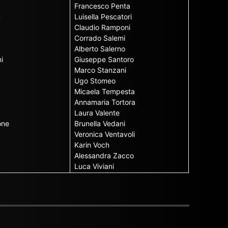
Francesco Penta
u
Luisella Pescatori
Claudio Ramponi
Corrado Salemi
Alberto Salerno
i
Giuseppe Santoro
Marco Stanzani
Ugo Stomeo
Micaela Tempesta
Annamaria Tortora
Laura Valente
one
Brunella Vedani
Veronica Ventavoli
Karin Voch
Alessandra Zacco
Luca Viviani