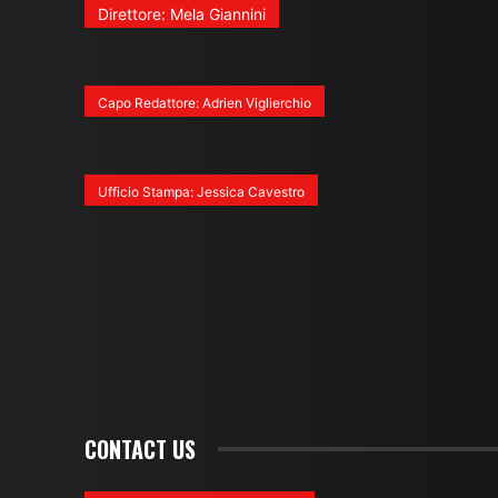
Direttore: Mela Giannini
Capo Redattore: Adrien Viglierchio
Ufficio Stampa: Jessica Cavestro
CONTACT US