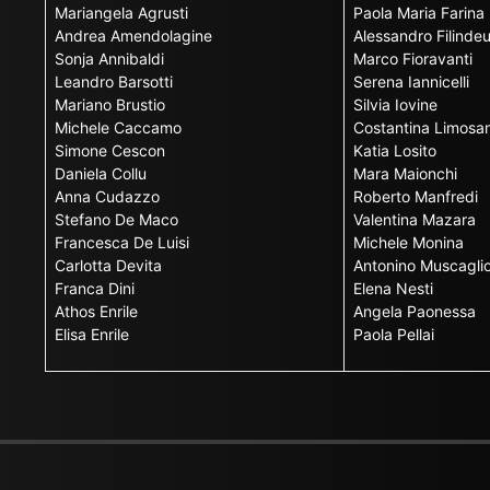
Mariangela Agrusti
Paola Maria Farina
Andrea Amendolagine
Alessandro Filinde
Sonja Annibaldi
Marco Fioravanti
Leandro Barsotti
Serena Iannicelli
Mariano Brustio
Silvia Iovine
Michele Caccamo
Costantina Limosan
Simone Cescon
Katia Losito
Daniela Collu
Mara Maionchi
Anna Cudazzo
Roberto Manfredi
Stefano De Maco
Valentina Mazara
Francesca De Luisi
Michele Monina
Carlotta Devita
Antonino Muscagli
Franca Dini
Elena Nesti
Athos Enrile
Angela Paonessa
Elisa Enrile
Paola Pellai