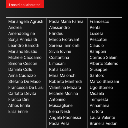
I nostri collaboratori
Mariangela Agrusti
Paola Maria Farina
Francesco
Andrea
Alessandro
Penta
Amendolagine
Filindeu
Luisella
Sonja Annibaldi
Marco Fioravanti
Pescatori
Leandro Barsotti
Serena Iannicelli
Claudio
Mariano Brustio
Silvia Iovine
Ramponi
Michele Caccamo
Costantina
Corrado Salemi
Simone Cescon
Limosani
Alberto Salerno
Daniela Collu
Katia Losito
Giuseppe
Anna Cudazzo
Mara Maionchi
Santoro
Stefano De Maco
Roberto Manfredi
Marco Stanzani
Francesca De Luisi
Valentina Mazara
Ugo Stomeo
Carlotta Devita
Michele Monina
Micaela
Franca Dini
Antonino
Tempesta
Athos Enrile
Muscaglione
Annamaria
Elisa Enrile
Elena Nesti
Tortora
Angela Paonessa
Laura Valente
Paola Pellai
Brunella Vedani