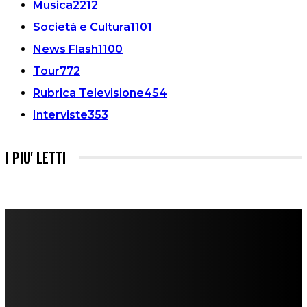
Musica
2212
Società e Cultura
1101
News Flash
1100
Tour
772
Rubrica Televisione
454
Interviste
353
I PIU' LETTI
FareMusic nato da una idea di Alberto Salerno
Direttore: Mela Giannini
Capo Redattore: Adrien Viglierchio
Ufficio Stampa: Jessica Cavestro