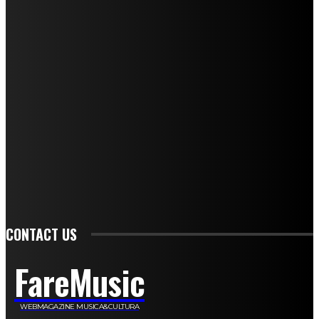
I nostri collaboratori
Mariangela Agrusti
Paola Maria Farina
Francesco Penta
Andrea Amendolagine
Alessandro Filindeu
Luisella Pescatori
Sonja Annibaldi
Marco Fioravanti
Claudio Ramponi
Leandro Barsotti
Serena Iannicelli
Corrado Salemi
Mariano Brustio
Silvia Iovine
Alberto Salerno
Michele Caccamo
Costantina Limosani
Giuseppe Santoro
Simone Cescon
Katia Losito
Marco Stanzani
Daniela Collu
Mara Maionchi
Ugo Stomeo
Anna Cudazzo
Roberto Manfredi
Micaela Tempesta
Stefano De Maco
Valentina Mazara
Annamaria Tortora
Francesca De Luisi
Michele Monina
Laura Valente
Carlotta Devita
Antonino Muscaglione
Brunella Vedani
Franca Dini
Elena Nesti
Veronica Ventavoli
Athos Enrile
Angela Paonessa
Karin Voch
Elisa Enrile
Paola Pellai
Alessandra Zacco
Luca Viviani
CONTACT US
FareMusic
WEBMAGAZINE MUSICA&CULTURA