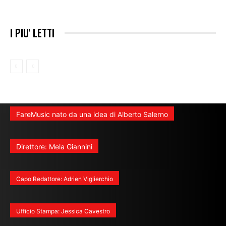
I PIU' LETTI
FareMusic nato da una idea di Alberto Salerno
Direttore: Mela Giannini
Capo Redattore: Adrien Viglierchio
Ufficio Stampa: Jessica Cavestro