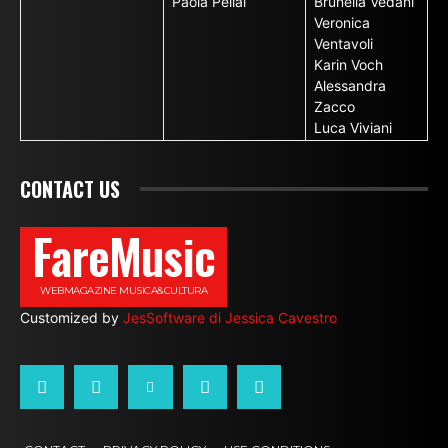
Paola Pellai
Brunella Vedani
Veronica
Ventavoli
Karin Voch
Alessandra
Zacco
Luca Viviani
CONTACT US
FareMusic
WEBMAGAZINE MUSICA&CULTURA
Customized by
JesSoftware di Jessica Cavestro