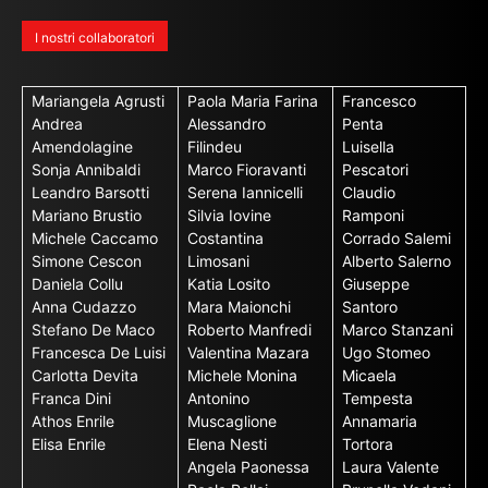
I nostri collaboratori
Mariangela Agrusti
Paola Maria Farina
Francesco
Andrea
Alessandro
Penta
Amendolagine
Filindeu
Luisella
Sonja Annibaldi
Marco Fioravanti
Pescatori
Leandro Barsotti
Serena Iannicelli
Claudio
Mariano Brustio
Silvia Iovine
Ramponi
Michele Caccamo
Costantina
Corrado Salemi
Simone Cescon
Limosani
Alberto Salerno
Daniela Collu
Katia Losito
Giuseppe
Anna Cudazzo
Mara Maionchi
Santoro
Stefano De Maco
Roberto Manfredi
Marco Stanzani
Francesca De Luisi
Valentina Mazara
Ugo Stomeo
Carlotta Devita
Michele Monina
Micaela
Franca Dini
Antonino
Tempesta
Athos Enrile
Muscaglione
Annamaria
Elisa Enrile
Elena Nesti
Tortora
Angela Paonessa
Laura Valente