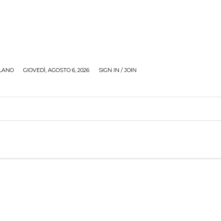
LANO
GIOVEDÌ, AGOSTO 6, 2026
SIGN IN / JOIN
RECENSIONI
ZONA GIOVANI
TOUR
SOCI