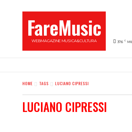
FareMusic
WEBMAGAZINE MUSICA&CULTURA
C
37.6
MI
SANREMO 2025
MUSICA
NEWS FLASH
HOME
TAGS
LUCIANO CIPRESSI
LUCIANO CIPRESSI