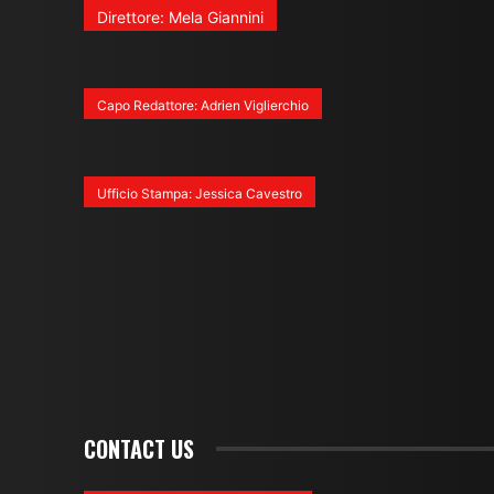
Direttore: Mela Giannini
Capo Redattore: Adrien Viglierchio
Ufficio Stampa: Jessica Cavestro
CONTACT US