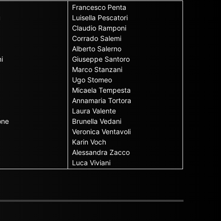
Francesco Penta
u
Luisella Pescatori
Claudio Ramponi
Corrado Salemi
Alberto Salerno
i
Giuseppe Santoro
Marco Stanzani
Ugo Stomeo
Micaela Tempesta
Annamaria Tortora
Laura Valente
one
Brunella Vedani
Veronica Ventavoli
Karin Voch
Alessandra Zacco
Luca Viviani