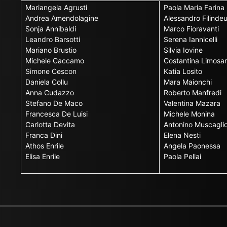
Mariangela Agrusti
Paola Maria Farina
Andrea Amendolagine
Alessandro Filinde
Sonja Annibaldi
Marco Fioravanti
Leandro Barsotti
Serena Iannicelli
Mariano Brustio
Silvia Iovine
Michele Caccamo
Costantina Limosan
Simone Cescon
Katia Losito
Daniela Collu
Mara Maionchi
Anna Cudazzo
Roberto Manfredi
Stefano De Maco
Valentina Mazara
Francesca De Luisi
Michele Monina
Carlotta Devita
Antonino Muscagli
Franca Dini
Elena Nesti
Athos Enrile
Angela Paonessa
Elisa Enrile
Paola Pellai