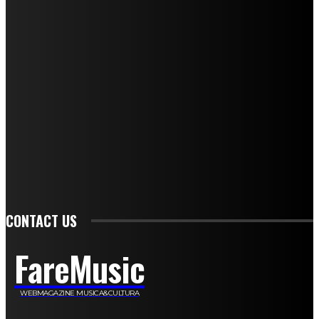
Mariangela Agrusti
Paola Maria Farina
Francesco Penta
Andrea Amendolagine
Alessandro Filindeu
Luisella Pescatori
Sonja Annibaldi
Marco Fioravanti
Claudio Ramponi
Leandro Barsotti
Serena Iannicelli
Corrado Salemi
Mariano Brustio
Silvia Iovine
Alberto Salerno
Michele Caccamo
Costantina Limosani
Giuseppe Santoro
Simone Cescon
Katia Losito
Marco Stanzani
Daniela Collu
Mara Maionchi
Ugo Stomeo
Anna Cudazzo
Roberto Manfredi
Micaela Tempesta
Stefano De Maco
Valentina Mazara
Annamaria Tortora
Francesca De Luisi
Michele Monina
Laura Valente
Carlotta Devita
Antonino Muscaglione
Brunella Vedani
Franca Dini
Elena Nesti
Veronica Ventavoli
Athos Enrile
Angela Paonessa
Karin Voch
Elisa Enrile
Paola Pellai
Alessandra Zacco
Luca Viviani
CONTACT US
FareMusic
WEBMAGAZINE MUSICA&CULTURA
Customized by
JesSoftware di Jessica Cavestro