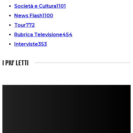
Società e Cultura
1101
News Flash
1100
Tour
772
Rubrica Televisione
454
Interviste
353
I PIU' LETTI
FareMusic nato da una idea di Alberto Salerno
Direttore: Mela Giannini
Capo Redattore: Adrien Viglierchio
Ufficio Stampa: Jessica Cavestro
I nostri collaboratori