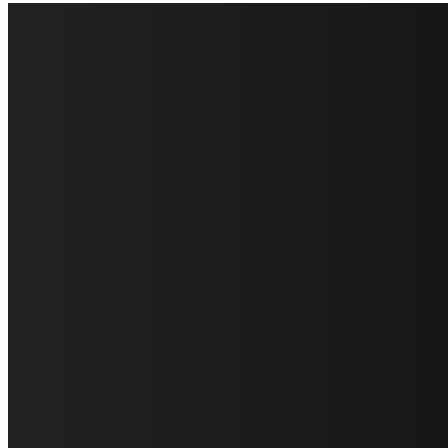
FareMusic nato da una idea di Alberto Salerno
Direttore: Mela Giannini
Capo Redattore: Adrien Viglierchio
Ufficio Stampa: Jessica Cavestro
I nostri collaboratori
Mariangela Agrusti
Paola Maria Farina
Francesco Penta
Andrea Amendolagine
Alessandro Filindeu
Luisella Pescatori
Sonja Annibaldi
Marco Fioravanti
Claudio Ramponi
Leandro Barsotti
Serena Iannicelli
Corrado Salemi
Mariano Brustio
Silvia Iovine
Alberto Salerno
Michele Caccamo
Costantina Limosani
Giuseppe Santoro
Simone Cescon
Katia Losito
Marco Stanzani
Daniela Collu
Mara Maionchi
Ugo Stomeo
Anna Cudazzo
Roberto Manfredi
Micaela Tempesta
Stefano De Maco
Valentina Mazara
Annamaria Tortora
Francesca De Luisi
Michele Monina
Laura Valente
Carlotta Devita
Antonino Muscaglione
Brunella Vedani
Franca Dini
Elena Nesti
Veronica Ventavoli