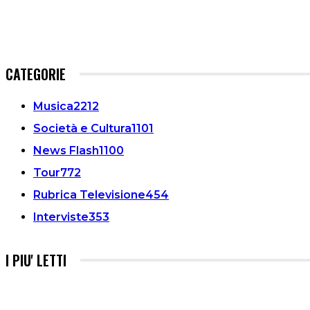
CATEGORIE
Musica
2212
Società e Cultura
1101
News Flash
1100
Tour
772
Rubrica Televisione
454
Interviste
353
I PIU' LETTI