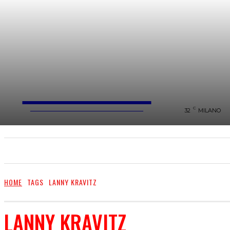
FareMusic
WEBMAGAZINE MUSICA&CULTURA
C
32
MILANO
SANREMO 2025
MUSICA
NEWS FLASH
HOME
TAGS
LANNY KRAVITZ
LANNY KRAVITZ