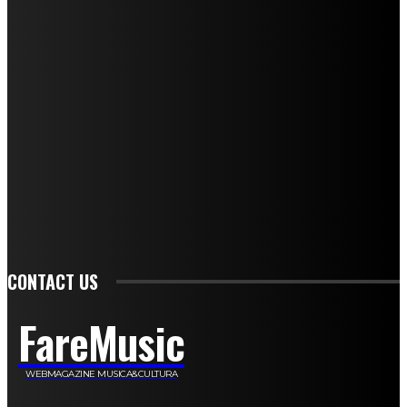
Mariangela Agrusti
Paola Maria Farina
Francesco Penta
Andrea Amendolagine
Alessandro Filindeu
Luisella Pescatori
Sonja Annibaldi
Marco Fioravanti
Claudio Ramponi
Leandro Barsotti
Serena Iannicelli
Corrado Salemi
Mariano Brustio
Silvia Iovine
Alberto Salerno
Michele Caccamo
Costantina Limosani
Giuseppe Santoro
Simone Cescon
Katia Losito
Marco Stanzani
Daniela Collu
Mara Maionchi
Ugo Stomeo
Anna Cudazzo
Roberto Manfredi
Micaela Tempesta
Stefano De Maco
Valentina Mazara
Annamaria Tortora
Francesca De Luisi
Michele Monina
Laura Valente
Carlotta Devita
Antonino Muscaglione
Brunella Vedani
Franca Dini
Elena Nesti
Veronica Ventavoli
Athos Enrile
Angela Paonessa
Karin Voch
Elisa Enrile
Paola Pellai
Alessandra Zacco
Luca Viviani
CONTACT US
FareMusic
WEBMAGAZINE MUSICA&CULTURA
Customized by
JesSoftware di Jessica Cavestro