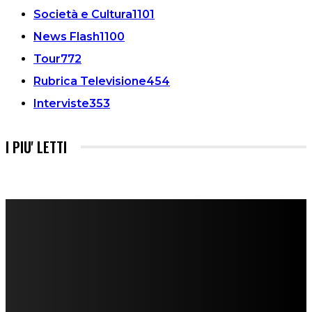
Società e Cultura
1101
News Flash
1100
Tour
772
Rubrica Televisione
454
Interviste
353
I PIU' LETTI
FareMusic nato da una idea di Alberto Salerno
Direttore: Mela Giannini
Capo Redattore: Adrien Viglierchio
Ufficio Stampa: Jessica Cavestro
I nostri collaboratori