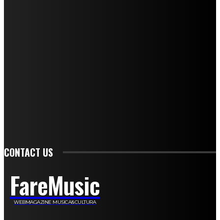
Mariangela Agrusti
Paola Maria Farina
Francesco Penta
Andrea Amendolagine
Alessandro Filindeu
Luisella Pescatori
Sonja Annibaldi
Marco Fioravanti
Claudio Ramponi
Leandro Barsotti
Serena Iannicelli
Corrado Salemi
Mariano Brustio
Silvia Iovine
Alberto Salerno
Michele Caccamo
Costantina Limosani
Giuseppe Santoro
Simone Cescon
Katia Losito
Marco Stanzani
Daniela Collu
Mara Maionchi
Ugo Stomeo
Anna Cudazzo
Roberto Manfredi
Micaela Tempesta
Stefano De Maco
Valentina Mazara
Annamaria Tortora
Francesca De Luisi
Michele Monina
Laura Valente
Carlotta Devita
Antonino Muscaglione
Brunella Vedani
Franca Dini
Elena Nesti
Veronica Ventavoli
Athos Enrile
Angela Paonessa
Karin Voch
Elisa Enrile
Paola Pellai
Alessandra Zacco
Luca Viviani
CONTACT US
FareMusic
WEBMAGAZINE MUSICA&CULTURA
Customized by
JesSoftware di Jessica Cavestro