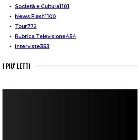
Società e Cultura
1101
News Flash
1100
Tour
772
Rubrica Televisione
454
Interviste
353
I PIU' LETTI
FareMusic nato da una idea di Alberto Salerno
Direttore: Mela Giannini
Capo Redattore: Adrien Viglierchio
Ufficio Stampa: Jessica Cavestro
I nostri collaboratori