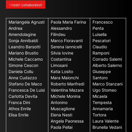
I nostri collaboratori
Mariangela Agrusti
Paola Maria Farina
Francesco
Andrea
Alessandro
Penta
Amendolagine
Filindeu
Luisella
Sonja Annibaldi
Marco Fioravanti
Pescatori
Leandro Barsotti
Serena Iannicelli
Claudio
Mariano Brustio
Silvia Iovine
Ramponi
Michele Caccamo
Costantina
Corrado Salemi
Simone Cescon
Limosani
Alberto Salerno
Daniela Collu
Katia Losito
Giuseppe
Anna Cudazzo
Mara Maionchi
Santoro
Stefano De Maco
Roberto Manfredi
Marco Stanzani
Francesca De Luisi
Valentina Mazara
Ugo Stomeo
Carlotta Devita
Michele Monina
Micaela
Franca Dini
Antonino
Tempesta
Athos Enrile
Muscaglione
Annamaria
Elisa Enrile
Elena Nesti
Tortora
Angela Paonessa
Laura Valente
Paola Pellai
Brunella Vedani