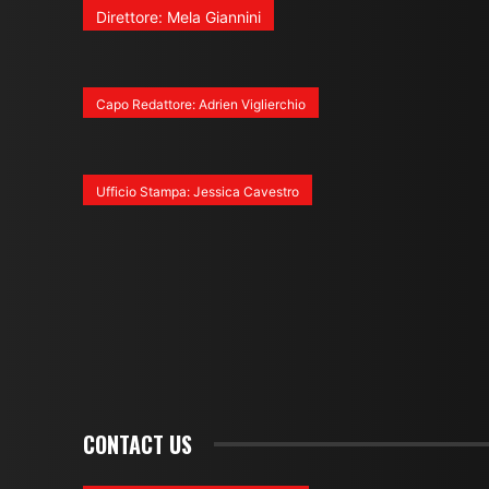
Direttore: Mela Giannini
Capo Redattore: Adrien Viglierchio
Ufficio Stampa: Jessica Cavestro
CONTACT US