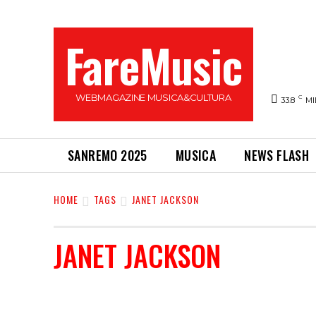
FareMusic
WEBMAGAZINE MUSICA&CULTURA
C
33.8
MI
SANREMO 2025
MUSICA
NEWS FLASH
HOME
TAGS
JANET JACKSON
JANET JACKSON