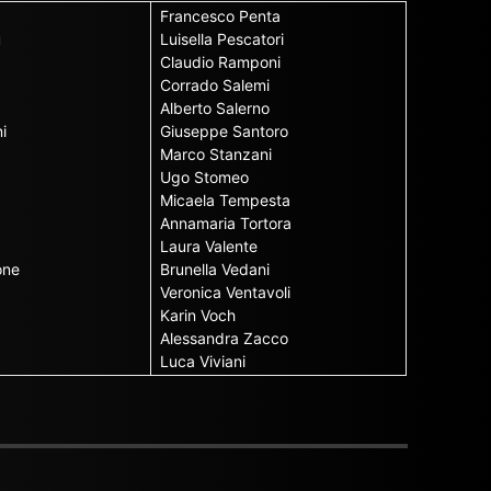
Francesco Penta
u
Luisella Pescatori
Claudio Ramponi
Corrado Salemi
Alberto Salerno
i
Giuseppe Santoro
Marco Stanzani
Ugo Stomeo
Micaela Tempesta
Annamaria Tortora
Laura Valente
one
Brunella Vedani
Veronica Ventavoli
Karin Voch
Alessandra Zacco
Luca Viviani