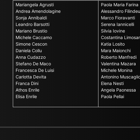
Mariangela Agrusti
Paola Maria Farina
Andrea Amendolagine
Alessandro Filinde
Sonja Annibaldi
Marco Fioravanti
Leandro Barsotti
Serena Iannicelli
Mariano Brustio
Silvia Iovine
Michele Caccamo
Costantina Limosan
Simone Cescon
Katia Losito
Daniela Collu
Mara Maionchi
Anna Cudazzo
Roberto Manfredi
Stefano De Maco
Valentina Mazara
Francesca De Luisi
Michele Monina
Carlotta Devita
Antonino Muscagli
Franca Dini
Elena Nesti
Athos Enrile
Angela Paonessa
Elisa Enrile
Paola Pellai