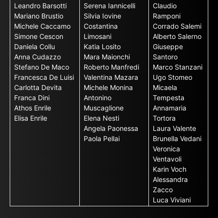
Leandro Barsotti
Serena Iannicelli
Claudio
Mariano Brustio
Silvia Iovine
Ramponi
Michele Caccamo
Costantina
Corrado Salemi
Simone Cescon
Limosani
Alberto Salerno
Daniela Collu
Katia Losito
Giuseppe
Anna Cudazzo
Mara Maionchi
Santoro
Stefano De Maco
Roberto Manfredi
Marco Stanzani
Francesca De Luisi
Valentina Mazara
Ugo Stomeo
Carlotta Devita
Michele Monina
Micaela
Franca Dini
Antonino
Tempesta
Athos Enrile
Muscaglione
Annamaria
Elisa Enrile
Elena Nesti
Tortora
Angela Paonessa
Laura Valente
Paola Pellai
Brunella Vedani
Veronica
Ventavoli
Karin Voch
Alessandra
Zacco
Luca Viviani