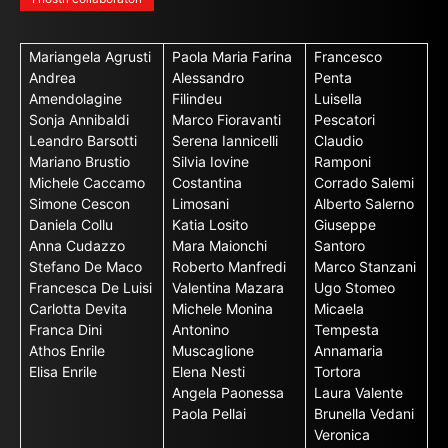
Mariangela Agrusti
Paola Maria Farina
Francesco
Andrea
Alessandro
Penta
Amendolagine
Filindeu
Luisella
Sonja Annibaldi
Marco Fioravanti
Pescatori
Leandro Barsotti
Serena Iannicelli
Claudio
Mariano Brustio
Silvia Iovine
Ramponi
Michele Caccamo
Costantina
Corrado Salemi
Simone Cescon
Limosani
Alberto Salerno
Daniela Collu
Katia Losito
Giuseppe
Anna Cudazzo
Mara Maionchi
Santoro
Stefano De Maco
Roberto Manfredi
Marco Stanzani
Francesca De Luisi
Valentina Mazara
Ugo Stomeo
Carlotta Devita
Michele Monina
Micaela
Franca Dini
Antonino
Tempesta
Athos Enrile
Muscaglione
Annamaria
Elisa Enrile
Elena Nesti
Tortora
Angela Paonessa
Laura Valente
Paola Pellai
Brunella Vedani
Veronica