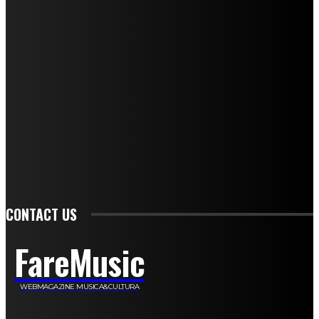
Mariangela Agrusti
Paola Maria Farina
Francesco Penta
Andrea Amendolagine
Alessandro Filindeu
Luisella Pescatori
Sonja Annibaldi
Marco Fioravanti
Claudio Ramponi
Leandro Barsotti
Serena Iannicelli
Corrado Salemi
Mariano Brustio
Silvia Iovine
Alberto Salerno
Michele Caccamo
Costantina Limosani
Giuseppe Santoro
Simone Cescon
Katia Losito
Marco Stanzani
Daniela Collu
Mara Maionchi
Ugo Stomeo
Anna Cudazzo
Roberto Manfredi
Micaela Tempesta
Stefano De Maco
Valentina Mazara
Annamaria Tortora
Francesca De Luisi
Michele Monina
Laura Valente
Carlotta Devita
Antonino Muscaglione
Brunella Vedani
Franca Dini
Elena Nesti
Veronica Ventavoli
Athos Enrile
Angela Paonessa
Karin Voch
Elisa Enrile
Paola Pellai
Alessandra Zacco
Luca Viviani
CONTACT US
FareMusic
WEBMAGAZINE MUSICA&CULTURA
Customized by
JesSoftware di Jessica Cavestro