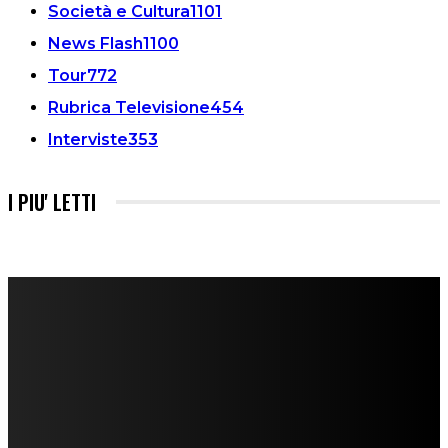
Società e Cultura
1101
News Flash
1100
Tour
772
Rubrica Televisione
454
Interviste
353
I PIU' LETTI
FareMusic nato da una idea di Alberto Salerno
Direttore: Mela Giannini
Capo Redattore: Adrien Viglierchio
Ufficio Stampa: Jessica Cavestro
I nostri collaboratori