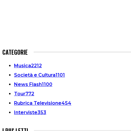
CATEGORIE
Musica
2212
Società e Cultura
1101
News Flash
1100
Tour
772
Rubrica Televisione
454
Interviste
353
I PIU' LETTI