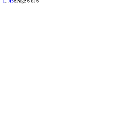
1
...
4
5
6
Page 6 of 6