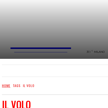
FareMusic
WEBMAGAZINE MUSICA&CULTURA
C
31.1
MILANO
SANREMO 2025
MUSICA
NEWS FLASH
HOME
TAGS
IL VOLO
IL VOLO