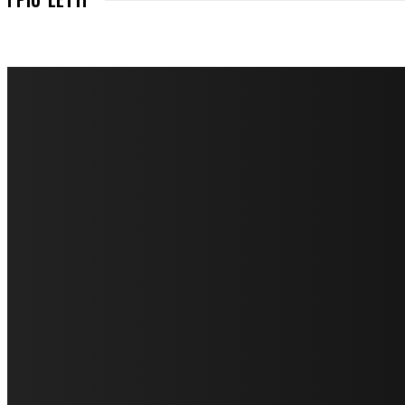
FareMusic nato da una idea di Alberto Salerno
Direttore: Mela Giannini
Capo Redattore: Adrien Viglierchio
Ufficio Stampa: Jessica Cavestro
I nostri collaboratori
Mariangela Agrusti
Paola Maria Farina
Francesco Penta
Andrea Amendolagine
Alessandro Filindeu
Luisella Pescatori
Sonja Annibaldi
Marco Fioravanti
Claudio Ramponi
Leandro Barsotti
Serena Iannicelli
Corrado Salemi
Mariano Brustio
Silvia Iovine
Alberto Salerno
Michele Caccamo
Costantina Limosani
Giuseppe Santoro
Simone Cescon
Katia Losito
Marco Stanzani
Daniela Collu
Mara Maionchi
Ugo Stomeo
Anna Cudazzo
Roberto Manfredi
Micaela Tempesta