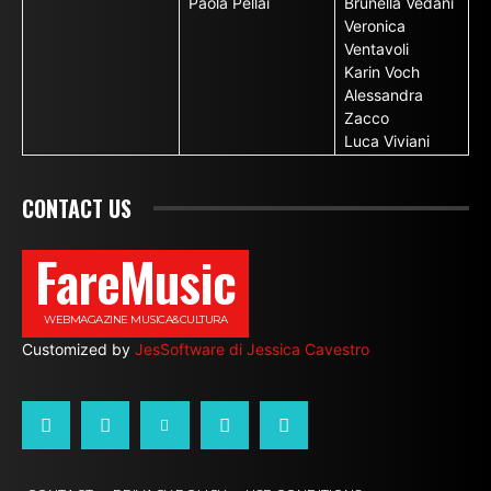
Paola Pellai
Brunella Vedani
Veronica
Ventavoli
Karin Voch
Alessandra
Zacco
Luca Viviani
CONTACT US
FareMusic
WEBMAGAZINE MUSICA&CULTURA
Customized by
JesSoftware di Jessica Cavestro