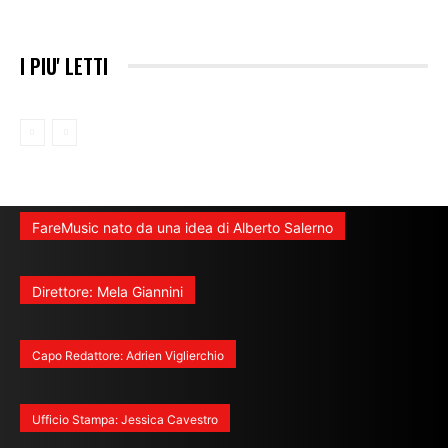
I PIU' LETTI
FareMusic nato da una idea di Alberto Salerno
Direttore: Mela Giannini
Capo Redattore: Adrien Viglierchio
Ufficio Stampa: Jessica Cavestro