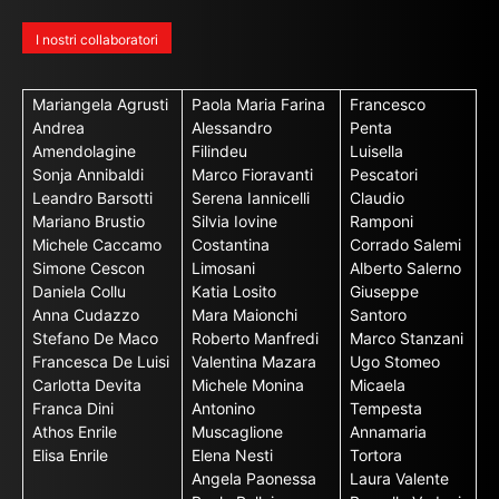
I nostri collaboratori
Mariangela Agrusti
Paola Maria Farina
Francesco
Andrea
Alessandro
Penta
Amendolagine
Filindeu
Luisella
Sonja Annibaldi
Marco Fioravanti
Pescatori
Leandro Barsotti
Serena Iannicelli
Claudio
Mariano Brustio
Silvia Iovine
Ramponi
Michele Caccamo
Costantina
Corrado Salemi
Simone Cescon
Limosani
Alberto Salerno
Daniela Collu
Katia Losito
Giuseppe
Anna Cudazzo
Mara Maionchi
Santoro
Stefano De Maco
Roberto Manfredi
Marco Stanzani
Francesca De Luisi
Valentina Mazara
Ugo Stomeo
Carlotta Devita
Michele Monina
Micaela
Franca Dini
Antonino
Tempesta
Athos Enrile
Muscaglione
Annamaria
Elisa Enrile
Elena Nesti
Tortora
Angela Paonessa
Laura Valente