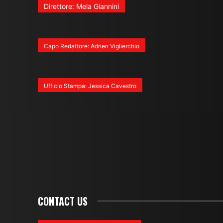
Direttore: Mela Giannini
Capo Redattore: Adrien Viglierchio
Ufficio Stampa: Jessica Cavestro
CONTACT US