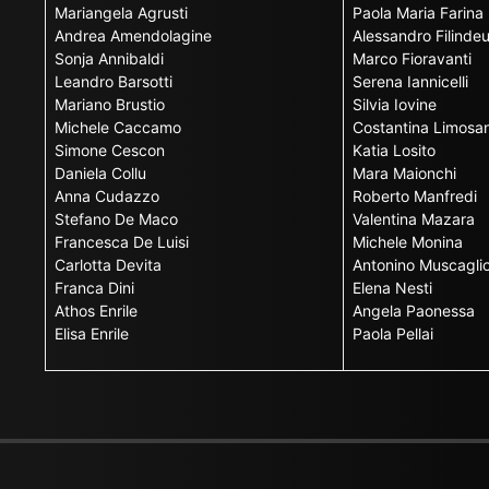
Mariangela Agrusti
Paola Maria Farina
Andrea Amendolagine
Alessandro Filinde
Sonja Annibaldi
Marco Fioravanti
Leandro Barsotti
Serena Iannicelli
Mariano Brustio
Silvia Iovine
Michele Caccamo
Costantina Limosan
Simone Cescon
Katia Losito
Daniela Collu
Mara Maionchi
Anna Cudazzo
Roberto Manfredi
Stefano De Maco
Valentina Mazara
Francesca De Luisi
Michele Monina
Carlotta Devita
Antonino Muscagli
Franca Dini
Elena Nesti
Athos Enrile
Angela Paonessa
Elisa Enrile
Paola Pellai