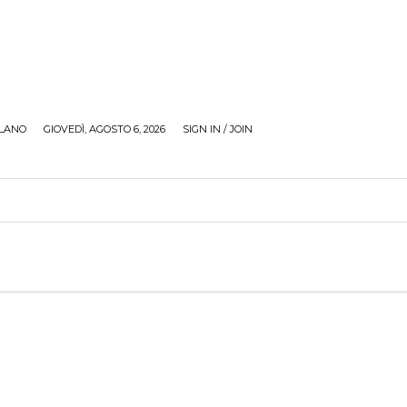
LANO
GIOVEDÌ, AGOSTO 6, 2026
SIGN IN / JOIN
RECENSIONI
ZONA GIOVANI
TOUR
SOCI