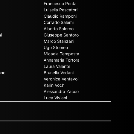
Francesco Penta
u
Luisella Pescatori
Claudio Ramponi
Corrado Salemi
Alberto Salerno
i
Giuseppe Santoro
Marco Stanzani
Ugo Stomeo
Micaela Tempesta
Annamaria Tortora
Laura Valente
one
Brunella Vedani
Veronica Ventavoli
Karin Voch
Alessandra Zacco
Luca Viviani