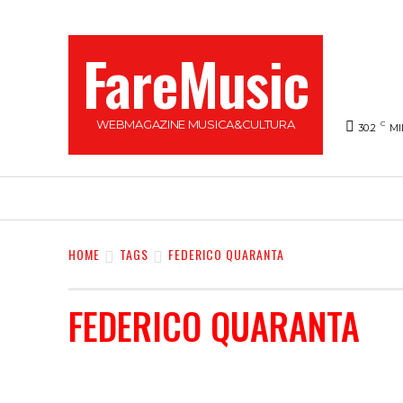
FareMusic
WEBMAGAZINE MUSICA&CULTURA
C
30.2
MI
SANREMO 2025
MUSICA
NEWS FLASH
HOME
TAGS
FEDERICO QUARANTA
FEDERICO QUARANTA