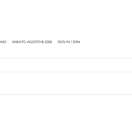
ANO
SABATO, AGOSTO 8, 2026
SIGN IN / JOIN
RECENSIONI
ZONA GIOVANI
TOUR
SOCI