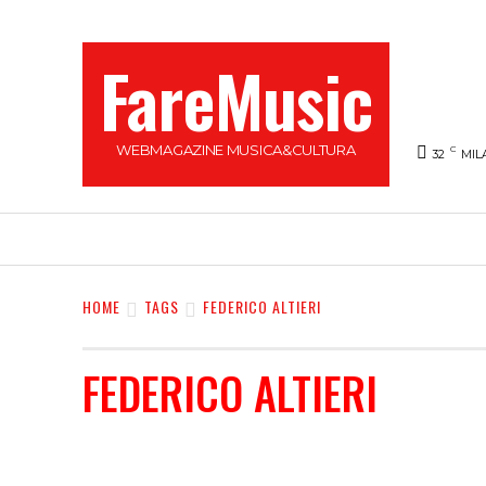
FareMusic
WEBMAGAZINE MUSICA&CULTURA
C
32
MIL
SANREMO 2025
MUSICA
NEWS FLASH
HOME
TAGS
FEDERICO ALTIERI
FEDERICO ALTIERI