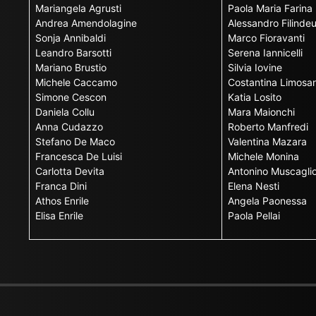
Mariangela Agrusti
Paola Maria Farina
Andrea Amendolagine
Alessandro Filinde
Sonja Annibaldi
Marco Fioravanti
Leandro Barsotti
Serena Iannicelli
Mariano Brustio
Silvia Iovine
Michele Caccamo
Costantina Limosan
Simone Cescon
Katia Losito
Daniela Collu
Mara Maionchi
Anna Cudazzo
Roberto Manfredi
Stefano De Maco
Valentina Mazara
Francesca De Luisi
Michele Monina
Carlotta Devita
Antonino Muscagli
Franca Dini
Elena Nesti
Athos Enrile
Angela Paonessa
Elisa Enrile
Paola Pellai