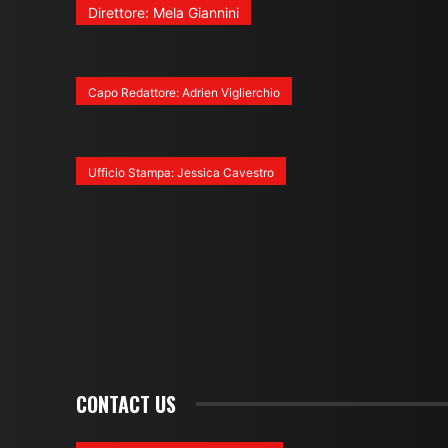
Direttore: Mela Giannini
Capo Redattore: Adrien Viglierchio
Ufficio Stampa: Jessica Cavestro
CONTACT US