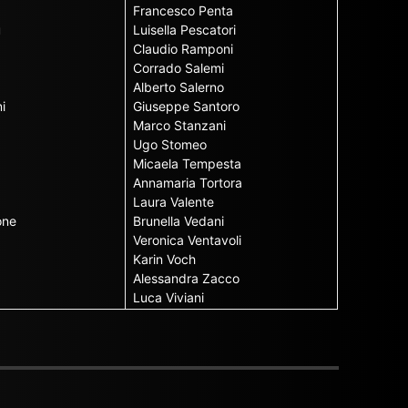
Francesco Penta
u
Luisella Pescatori
Claudio Ramponi
Corrado Salemi
Alberto Salerno
i
Giuseppe Santoro
Marco Stanzani
Ugo Stomeo
Micaela Tempesta
Annamaria Tortora
Laura Valente
one
Brunella Vedani
Veronica Ventavoli
Karin Voch
Alessandra Zacco
Luca Viviani