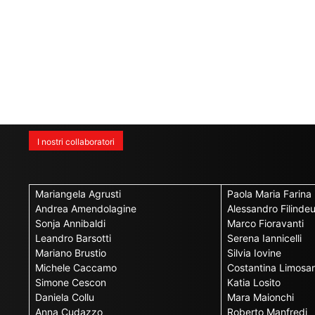
I nostri collaboratori
Mariangela Agrusti
Paola Maria Farina
Andrea Amendolagine
Alessandro Filinde
Sonja Annibaldi
Marco Fioravanti
Leandro Barsotti
Serena Iannicelli
Mariano Brustio
Silvia Iovine
Michele Caccamo
Costantina Limosan
Simone Cescon
Katia Losito
Daniela Collu
Mara Maionchi
Anna Cudazzo
Roberto Manfredi