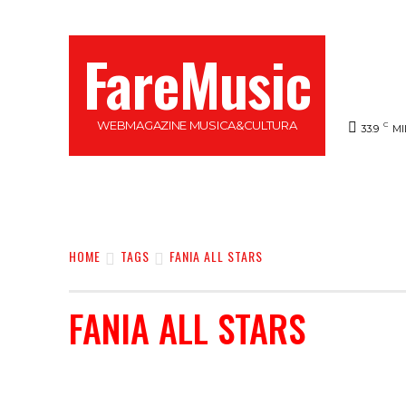
FareMusic
WEBMAGAZINE MUSICA&CULTURA
C
33.9
MI
SANREMO 2025
MUSICA
NEWS FLASH
HOME
TAGS
FANIA ALL STARS
FANIA ALL STARS