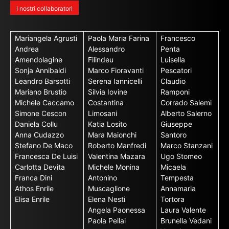
I nostri collaboratori
Mariangela Agrusti
Paola Maria Farina
Francesco
Andrea
Alessandro
Penta
Amendolagine
Filindeu
Luisella
Sonja Annibaldi
Marco Fioravanti
Pescatori
Leandro Barsotti
Serena Iannicelli
Claudio
Mariano Brustio
Silvia Iovine
Ramponi
Michele Caccamo
Costantina
Corrado Salemi
Simone Cescon
Limosani
Alberto Salerno
Daniela Collu
Katia Losito
Giuseppe
Anna Cudazzo
Mara Maionchi
Santoro
Stefano De Maco
Roberto Manfredi
Marco Stanzani
Francesca De Luisi
Valentina Mazara
Ugo Stomeo
Carlotta Devita
Michele Monina
Micaela
Franca Dini
Antonino
Tempesta
Athos Enrile
Muscaglione
Annamaria
Elisa Enrile
Elena Nesti
Tortora
Angela Paonessa
Laura Valente
Paola Pellai
Brunella Vedani