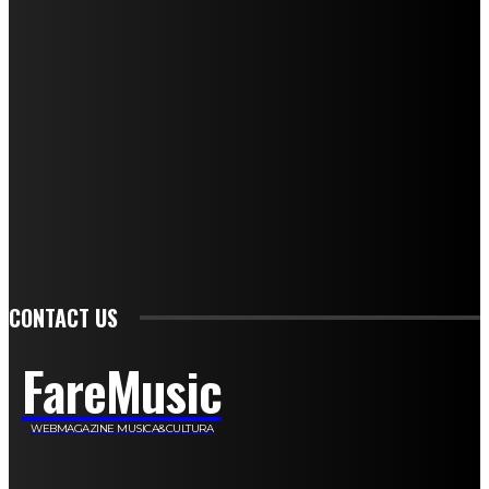
Andrea Amendolagine
Alessandro Filindeu
Luisella Pescatori
Sonja Annibaldi
Marco Fioravanti
Claudio Ramponi
Leandro Barsotti
Serena Iannicelli
Corrado Salemi
Mariano Brustio
Silvia Iovine
Alberto Salerno
Michele Caccamo
Costantina Limosani
Giuseppe Santoro
Simone Cescon
Katia Losito
Marco Stanzani
Daniela Collu
Mara Maionchi
Ugo Stomeo
Anna Cudazzo
Roberto Manfredi
Micaela Tempesta
Stefano De Maco
Valentina Mazara
Annamaria Tortora
Francesca De Luisi
Michele Monina
Laura Valente
Carlotta Devita
Antonino Muscaglione
Brunella Vedani
Franca Dini
Elena Nesti
Veronica Ventavoli
Athos Enrile
Angela Paonessa
Karin Voch
Elisa Enrile
Paola Pellai
Alessandra Zacco
Luca Viviani
CONTACT US
FareMusic
WEBMAGAZINE MUSICA&CULTURA
Customized by
JesSoftware di Jessica Cavestro