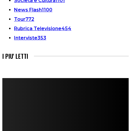
Società e Cultura
1101
News Flash
1100
Tour
772
Rubrica Televisione
454
Interviste
353
I PIU' LETTI
FareMusic nato da una idea di Alberto Salerno
Direttore: Mela Giannini
Capo Redattore: Adrien Viglierchio
Ufficio Stampa: Jessica Cavestro
I nostri collaboratori
Mariangela Agrusti
Paola Maria Farina
Francesco Penta