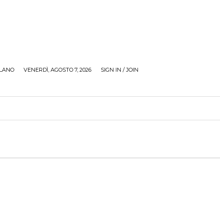
LANO
VENERDÌ, AGOSTO 7, 2026
SIGN IN / JOIN
RECENSIONI
ZONA GIOVANI
TOUR
SOCI