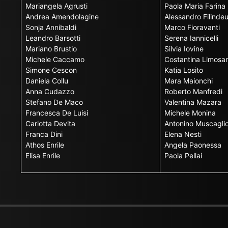
Mariangela Agrusti
Paola Maria Farina
Andrea Amendolagine
Alessandro Filinde
Sonja Annibaldi
Marco Fioravanti
Leandro Barsotti
Serena Iannicelli
Mariano Brustio
Silvia Iovine
Michele Caccamo
Costantina Limosan
Simone Cescon
Katia Losito
Daniela Collu
Mara Maionchi
Anna Cudazzo
Roberto Manfredi
Stefano De Maco
Valentina Mazara
Francesca De Luisi
Michele Monina
Carlotta Devita
Antonino Muscagli
Franca Dini
Elena Nesti
Athos Enrile
Angela Paonessa
Elisa Enrile
Paola Pellai