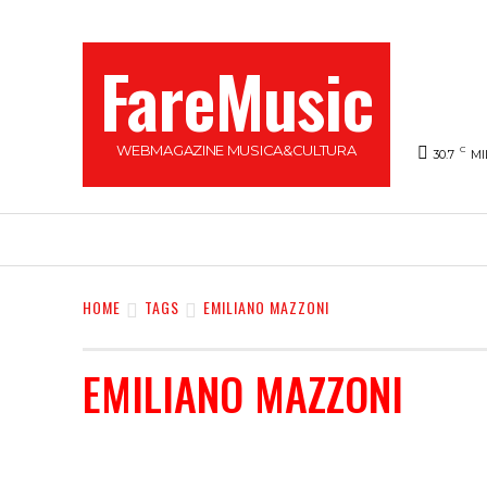
FareMusic
WEBMAGAZINE MUSICA&CULTURA
C
30.7
MI
SANREMO 2025
MUSICA
NEWS FLASH
HOME
TAGS
EMILIANO MAZZONI
EMILIANO MAZZONI