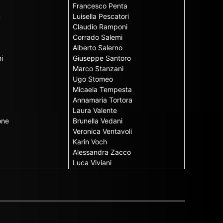
Francesco Penta
u
Luisella Pescatori
Claudio Ramponi
Corrado Salemi
Alberto Salerno
i
Giuseppe Santoro
Marco Stanzani
Ugo Stomeo
Micaela Tempesta
Annamaria Tortora
Laura Valente
one
Brunella Vedani
Veronica Ventavoli
Karin Voch
Alessandra Zacco
Luca Viviani