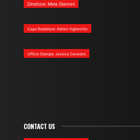
Direttore: Mela Giannini
Capo Redattore: Adrien Viglierchio
Ufficio Stampa: Jessica Cavestro
CONTACT US