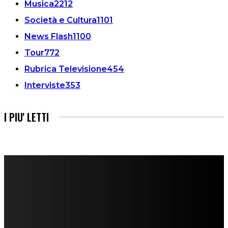
Musica
2212
Società e Cultura
1101
News Flash
1100
Tour
772
Rubrica Televisione
454
Interviste
353
I PIU' LETTI
FareMusic nato da una idea di Alberto Salerno
Direttore: Mela Giannini
Capo Redattore: Adrien Viglierchio
Ufficio Stampa: Jessica Cavestro