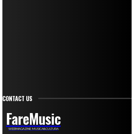
I nostri collaboratori
Mariangela Agrusti
Paola Maria Farina
Francesco Penta
Andrea Amendolagine
Alessandro Filindeu
Luisella Pescatori
Sonja Annibaldi
Marco Fioravanti
Claudio Ramponi
Leandro Barsotti
Serena Iannicelli
Corrado Salemi
Mariano Brustio
Silvia Iovine
Alberto Salerno
Michele Caccamo
Costantina Limosani
Giuseppe Santoro
Simone Cescon
Katia Losito
Marco Stanzani
Daniela Collu
Mara Maionchi
Ugo Stomeo
Anna Cudazzo
Roberto Manfredi
Micaela Tempesta
Stefano De Maco
Valentina Mazara
Annamaria Tortora
Francesca De Luisi
Michele Monina
Laura Valente
Carlotta Devita
Antonino Muscaglione
Brunella Vedani
Franca Dini
Elena Nesti
Veronica Ventavoli
Athos Enrile
Angela Paonessa
Karin Voch
Elisa Enrile
Paola Pellai
Alessandra Zacco
Luca Viviani
CONTACT US
FareMusic
WEBMAGAZINE MUSICA&CULTURA