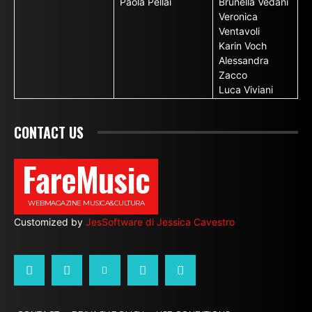
Paola Pellai
Brunella Vedani
Veronica
Ventavoli
Karin Voch
Alessandra
Zacco
Luca Viviani
CONTACT US
FareMusic
WEBMAGAZINE MUSICA&CULTURA
Customized by
JesSoftware di Jessica Cavestro