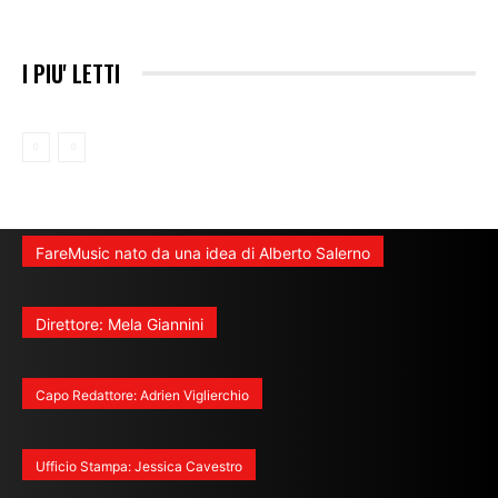
I PIU' LETTI
FareMusic nato da una idea di Alberto Salerno
Direttore: Mela Giannini
Capo Redattore: Adrien Viglierchio
Ufficio Stampa: Jessica Cavestro