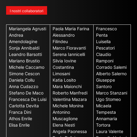
I nostri collaboratori
Mariangela Agrusti
Paola Maria Farina
Francesco
Andrea
Alessandro
Penta
Amendolagine
Filindeu
Luisella
Sonja Annibaldi
Marco Fioravanti
Pescatori
Leandro Barsotti
Serena Iannicelli
Claudio
Mariano Brustio
Silvia Iovine
Ramponi
Michele Caccamo
Costantina
Corrado Salemi
Simone Cescon
Limosani
Alberto Salerno
Daniela Collu
Katia Losito
Giuseppe
Anna Cudazzo
Mara Maionchi
Santoro
Stefano De Maco
Roberto Manfredi
Marco Stanzani
Francesca De Luisi
Valentina Mazara
Ugo Stomeo
Carlotta Devita
Michele Monina
Micaela
Franca Dini
Antonino
Tempesta
Athos Enrile
Muscaglione
Annamaria
Elisa Enrile
Elena Nesti
Tortora
Angela Paonessa
Laura Valente