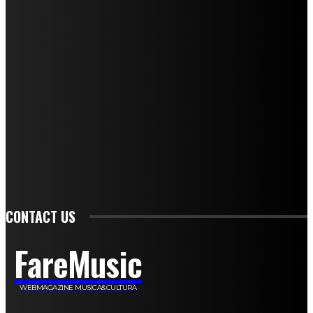
Mariangela Agrusti
Paola Maria Farina
Francesco Penta
Andrea Amendolagine
Alessandro Filindeu
Luisella Pescatori
Sonja Annibaldi
Marco Fioravanti
Claudio Ramponi
Leandro Barsotti
Serena Iannicelli
Corrado Salemi
Mariano Brustio
Silvia Iovine
Alberto Salerno
Michele Caccamo
Costantina Limosani
Giuseppe Santoro
Simone Cescon
Katia Losito
Marco Stanzani
Daniela Collu
Mara Maionchi
Ugo Stomeo
Anna Cudazzo
Roberto Manfredi
Micaela Tempesta
Stefano De Maco
Valentina Mazara
Annamaria Tortora
Francesca De Luisi
Michele Monina
Laura Valente
Carlotta Devita
Antonino Muscaglione
Brunella Vedani
Franca Dini
Elena Nesti
Veronica Ventavoli
Athos Enrile
Angela Paonessa
Karin Voch
Elisa Enrile
Paola Pellai
Alessandra Zacco
Luca Viviani
CONTACT US
FareMusic
WEBMAGAZINE MUSICA&CULTURA
Customized by
JesSoftware di Jessica Cavestro