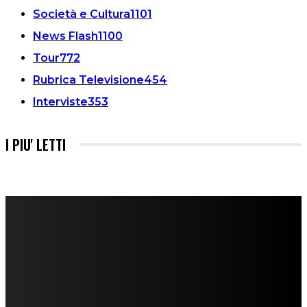
Società e Cultura
1101
News Flash
1100
Tour
772
Rubrica Televisione
454
Interviste
353
I PIU' LETTI
FareMusic nato da una idea di Alberto Salerno
Direttore: Mela Giannini
Capo Redattore: Adrien Viglierchio
Ufficio Stampa: Jessica Cavestro
I nostri collaboratori