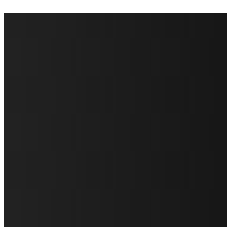
FareMusic nato da una idea di Alberto Salerno
Direttore: Mela Giannini
Capo Redattore: Adrien Viglierchio
Ufficio Stampa: Jessica Cavestro
I nostri collaboratori
Mariangela Agrusti
Paola Maria Farina
Francesco Penta
Andrea Amendolagine
Alessandro Filindeu
Luisella Pescatori
Sonja Annibaldi
Marco Fioravanti
Claudio Ramponi
Leandro Barsotti
Serena Iannicelli
Corrado Salemi
Mariano Brustio
Silvia Iovine
Alberto Salerno
Michele Caccamo
Costantina Limosani
Giuseppe Santoro
Simone Cescon
Katia Losito
Marco Stanzani
Daniela Collu
Mara Maionchi
Ugo Stomeo
Anna Cudazzo
Roberto Manfredi
Micaela Tempesta
Stefano De Maco
Valentina Mazara
Annamaria Tortora
Francesca De Luisi
Michele Monina
Laura Valente
Carlotta Devita
Antonino Muscaglione
Brunella Vedani