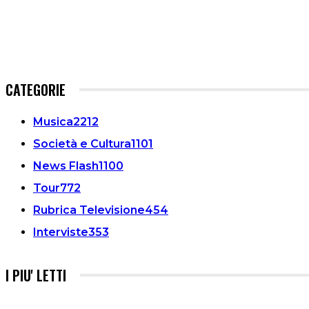
CATEGORIE
Musica
2212
Società e Cultura
1101
News Flash
1100
Tour
772
Rubrica Televisione
454
Interviste
353
I PIU' LETTI