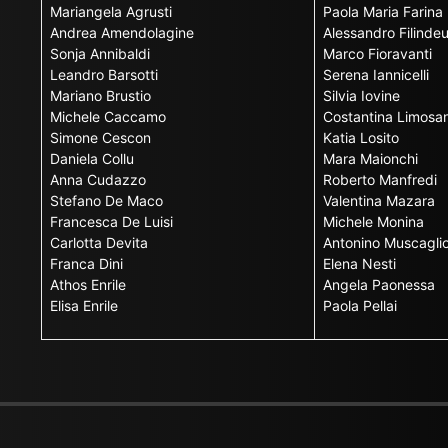
Mariangela Agrusti
Paola Maria Farina
Andrea Amendolagine
Alessandro Filinde
Sonja Annibaldi
Marco Fioravanti
Leandro Barsotti
Serena Iannicelli
Mariano Brustio
Silvia Iovine
Michele Caccamo
Costantina Limosan
Simone Cescon
Katia Losito
Daniela Collu
Mara Maionchi
Anna Cudazzo
Roberto Manfredi
Stefano De Maco
Valentina Mazara
Francesca De Luisi
Michele Monina
Carlotta Devita
Antonino Muscagli
Franca Dini
Elena Nesti
Athos Enrile
Angela Paonessa
Elisa Enrile
Paola Pellai