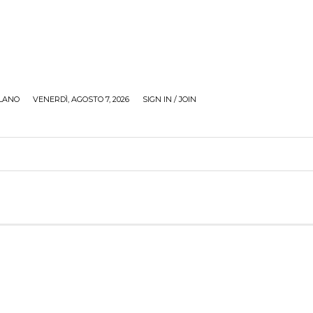
LANO
VENERDÌ, AGOSTO 7, 2026
SIGN IN / JOIN
RECENSIONI
ZONA GIOVANI
TOUR
SOCI