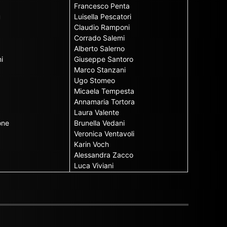
Francesco Penta
u
Luisella Pescatori
Claudio Ramponi
Corrado Salemi
Alberto Salerno
i
Giuseppe Santoro
Marco Stanzani
Ugo Stomeo
Micaela Tempesta
Annamaria Tortora
Laura Valente
one
Brunella Vedani
Veronica Ventavoli
Karin Voch
Alessandra Zacco
Luca Viviani