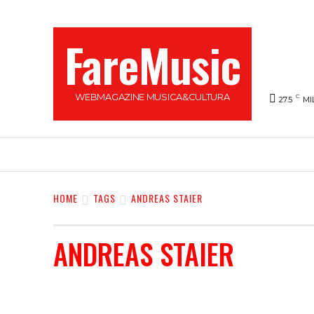
FareMusic
WEBMAGAZINE MUSICA&CULTURA
C
27.5
MI
SANREMO 2025
MUSICA
NEWS FLASH
HOME
TAGS
ANDREAS STAIER
ANDREAS STAIER