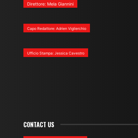
Direttore: Mela Giannini
Capo Redattore: Adrien Viglierchio
Ufficio Stampa: Jessica Cavestro
CONTACT US