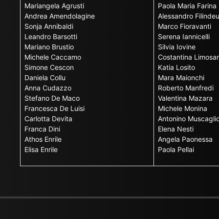
Mariangela Agrusti
Paola Maria Farina
Andrea Amendolagine
Alessandro Filinde
Sonja Annibaldi
Marco Fioravanti
Leandro Barsotti
Serena Iannicelli
Mariano Brustio
Silvia Iovine
Michele Caccamo
Costantina Limosan
Simone Cescon
Katia Losito
Daniela Collu
Mara Maionchi
Anna Cudazzo
Roberto Manfredi
Stefano De Maco
Valentina Mazara
Francesca De Luisi
Michele Monina
Carlotta Devita
Antonino Muscagli
Franca Dini
Elena Nesti
Athos Enrile
Angela Paonessa
Elisa Enrile
Paola Pellai