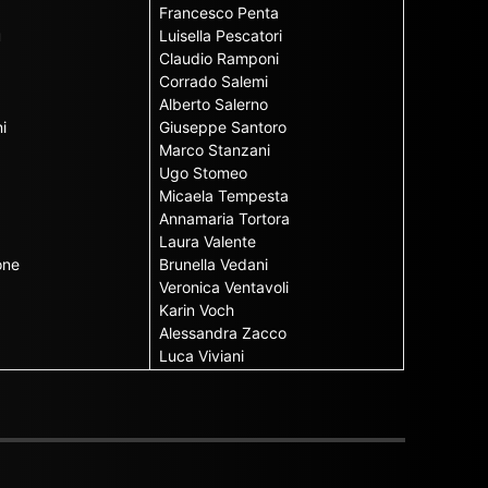
Francesco Penta
u
Luisella Pescatori
Claudio Ramponi
Corrado Salemi
Alberto Salerno
i
Giuseppe Santoro
Marco Stanzani
Ugo Stomeo
Micaela Tempesta
Annamaria Tortora
Laura Valente
one
Brunella Vedani
Veronica Ventavoli
Karin Voch
Alessandra Zacco
Luca Viviani