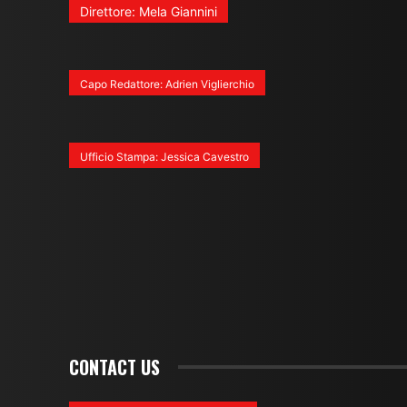
Direttore: Mela Giannini
Capo Redattore: Adrien Viglierchio
Ufficio Stampa: Jessica Cavestro
CONTACT US