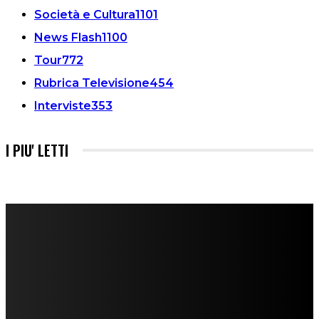
Società e Cultura
1101
News Flash
1100
Tour
772
Rubrica Televisione
454
Interviste
353
I PIU' LETTI
FareMusic nato da una idea di Alberto Salerno
Direttore: Mela Giannini
Capo Redattore: Adrien Viglierchio
Ufficio Stampa: Jessica Cavestro
I nostri collaboratori