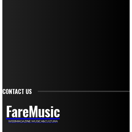
Mariangela Agrusti
Paola Maria Farina
Francesco Penta
Andrea Amendolagine
Alessandro Filindeu
Luisella Pescatori
Sonja Annibaldi
Marco Fioravanti
Claudio Ramponi
Leandro Barsotti
Serena Iannicelli
Corrado Salemi
Mariano Brustio
Silvia Iovine
Alberto Salerno
Michele Caccamo
Costantina Limosani
Giuseppe Santoro
Simone Cescon
Katia Losito
Marco Stanzani
Daniela Collu
Mara Maionchi
Ugo Stomeo
Anna Cudazzo
Roberto Manfredi
Micaela Tempesta
Stefano De Maco
Valentina Mazara
Annamaria Tortora
Francesca De Luisi
Michele Monina
Laura Valente
Carlotta Devita
Antonino Muscaglione
Brunella Vedani
Franca Dini
Elena Nesti
Veronica Ventavoli
Athos Enrile
Angela Paonessa
Karin Voch
Elisa Enrile
Paola Pellai
Alessandra Zacco
Luca Viviani
CONTACT US
FareMusic
WEBMAGAZINE MUSICA&CULTURA
Customized by
JesSoftware di Jessica Cavestro