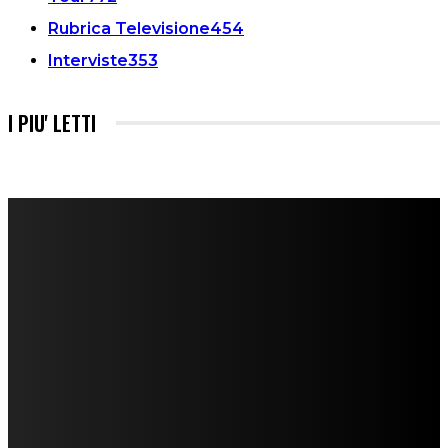
Rubrica Televisione
454
Interviste
353
I PIU' LETTI
FareMusic nato da una idea di Alberto Salerno
Direttore: Mela Giannini
Capo Redattore: Adrien Viglierchio
Ufficio Stampa: Jessica Cavestro
I nostri collaboratori
Mariangela Agrusti
Paola Maria Farina
Francesco Penta
Andrea Amendolagine
Alessandro Filindeu
Luisella Pescatori
Sonja Annibaldi
Marco Fioravanti
Claudio Ramponi
Leandro Barsotti
Serena Iannicelli
Corrado Salemi
Mariano Brustio
Silvia Iovine
Alberto Salerno