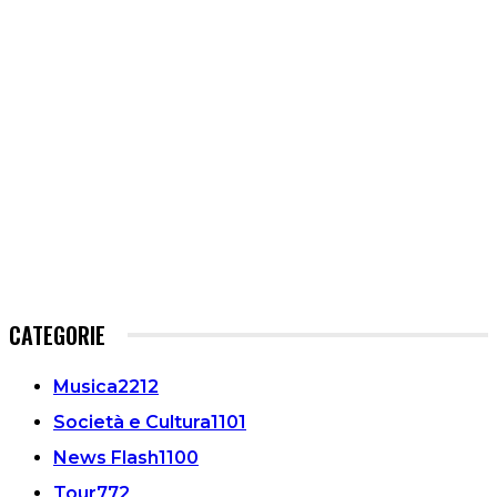
CATEGORIE
Musica
2212
Società e Cultura
1101
News Flash
1100
Tour
772