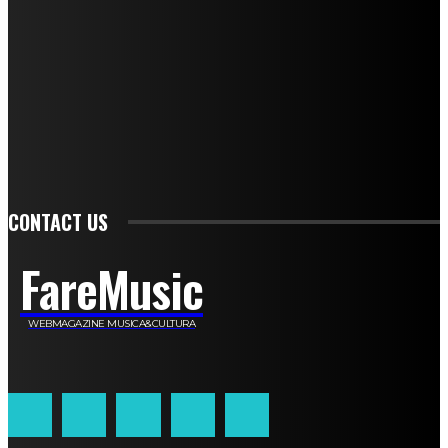
Michele Caccamo
Costantina Limosani
Giuseppe Santoro
Simone Cescon
Katia Losito
Marco Stanzani
Daniela Collu
Mara Maionchi
Ugo Stomeo
Anna Cudazzo
Roberto Manfredi
Micaela Tempesta
Stefano De Maco
Valentina Mazara
Annamaria Tortora
Francesca De Luisi
Michele Monina
Laura Valente
Carlotta Devita
Antonino Muscaglione
Brunella Vedani
Franca Dini
Elena Nesti
Veronica Ventavoli
Athos Enrile
Angela Paonessa
Karin Voch
Elisa Enrile
Paola Pellai
Alessandra Zacco
Luca Viviani
CONTACT US
FareMusic
WEBMAGAZINE MUSICA&CULTURA
Customized by
JesSoftware di Jessica Cavestro