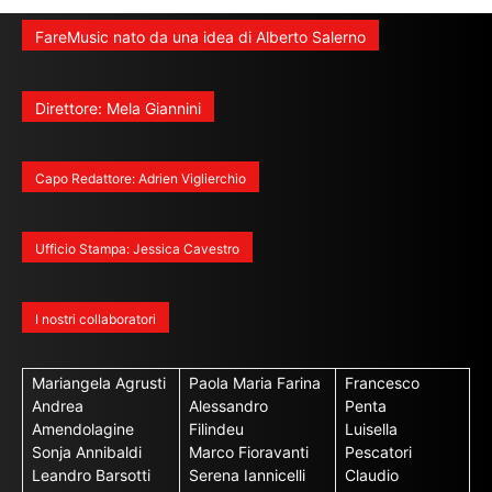
FareMusic nato da una idea di Alberto Salerno
Direttore: Mela Giannini
Capo Redattore: Adrien Viglierchio
Ufficio Stampa: Jessica Cavestro
I nostri collaboratori
Mariangela Agrusti
Paola Maria Farina
Francesco
Andrea
Alessandro
Penta
Amendolagine
Filindeu
Luisella
Sonja Annibaldi
Marco Fioravanti
Pescatori
Leandro Barsotti
Serena Iannicelli
Claudio