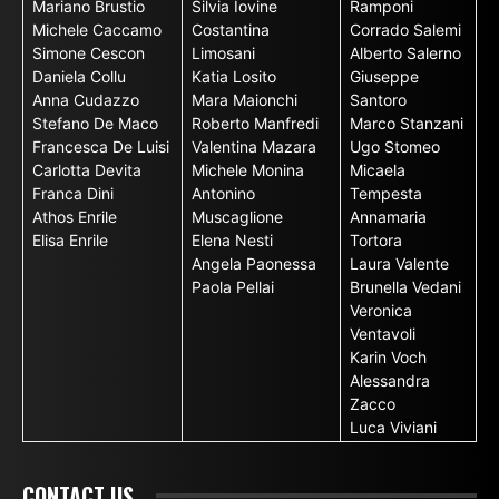
Mariano Brustio
Silvia Iovine
Ramponi
Michele Caccamo
Costantina
Corrado Salemi
Simone Cescon
Limosani
Alberto Salerno
Daniela Collu
Katia Losito
Giuseppe
Anna Cudazzo
Mara Maionchi
Santoro
Stefano De Maco
Roberto Manfredi
Marco Stanzani
Francesca De Luisi
Valentina Mazara
Ugo Stomeo
Carlotta Devita
Michele Monina
Micaela
Franca Dini
Antonino
Tempesta
Athos Enrile
Muscaglione
Annamaria
Elisa Enrile
Elena Nesti
Tortora
Angela Paonessa
Laura Valente
Paola Pellai
Brunella Vedani
Veronica
Ventavoli
Karin Voch
Alessandra
Zacco
Luca Viviani
CONTACT US