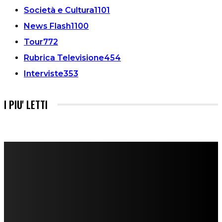
Società e Cultura
1101
News Flash
1100
Tour
772
Rubrica Televisione
454
Interviste
353
I PIU' LETTI
FareMusic nato da una idea di Alberto Salerno
Direttore: Mela Giannini
Capo Redattore: Adrien Viglierchio
Ufficio Stampa: Jessica Cavestro
I nostri collaboratori