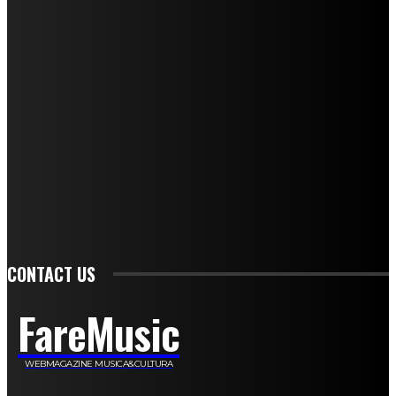
Mariangela Agrusti
Paola Maria Farina
Francesco Penta
Andrea Amendolagine
Alessandro Filindeu
Luisella Pescatori
Sonja Annibaldi
Marco Fioravanti
Claudio Ramponi
Leandro Barsotti
Serena Iannicelli
Corrado Salemi
Mariano Brustio
Silvia Iovine
Alberto Salerno
Michele Caccamo
Costantina Limosani
Giuseppe Santoro
Simone Cescon
Katia Losito
Marco Stanzani
Daniela Collu
Mara Maionchi
Ugo Stomeo
Anna Cudazzo
Roberto Manfredi
Micaela Tempesta
Stefano De Maco
Valentina Mazara
Annamaria Tortora
Francesca De Luisi
Michele Monina
Laura Valente
Carlotta Devita
Antonino Muscaglione
Brunella Vedani
Franca Dini
Elena Nesti
Veronica Ventavoli
Athos Enrile
Angela Paonessa
Karin Voch
Elisa Enrile
Paola Pellai
Alessandra Zacco
Luca Viviani
CONTACT US
FareMusic
WEBMAGAZINE MUSICA&CULTURA
Customized by
JesSoftware di Jessica Cavestro