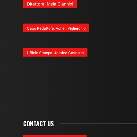
Direttore: Mela Giannini
Capo Redattore: Adrien Viglierchio
Ufficio Stampa: Jessica Cavestro
CONTACT US