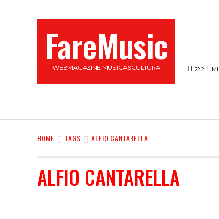
FareMusic
WEBMAGAZINE MUSICA&CULTURA
C
22.2
MI
SANREMO 2025
MUSICA
NEWS FLASH
HOME
TAGS
ALFIO CANTARELLA
ALFIO CANTARELLA