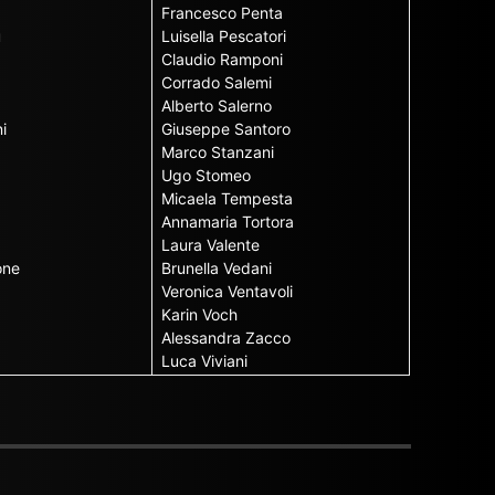
Francesco Penta
u
Luisella Pescatori
Claudio Ramponi
Corrado Salemi
Alberto Salerno
i
Giuseppe Santoro
Marco Stanzani
Ugo Stomeo
Micaela Tempesta
Annamaria Tortora
Laura Valente
one
Brunella Vedani
Veronica Ventavoli
Karin Voch
Alessandra Zacco
Luca Viviani