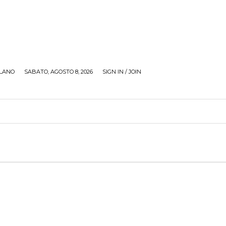
LANO
SABATO, AGOSTO 8, 2026
SIGN IN / JOIN
RECENSIONI
ZONA GIOVANI
TOUR
SOCI