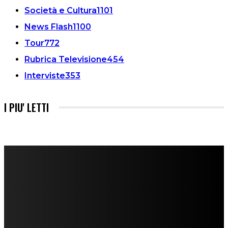
Società e Cultura
1101
News Flash
1100
Tour
772
Rubrica Televisione
454
Interviste
353
I PIU' LETTI
FareMusic nato da una idea di Alberto Salerno
Direttore: Mela Giannini
Capo Redattore: Adrien Viglierchio
Ufficio Stampa: Jessica Cavestro
I nostri collaboratori