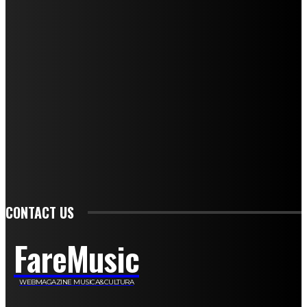
Mariangela Agrusti
Paola Maria Farina
Francesco Penta
Andrea Amendolagine
Alessandro Filindeu
Luisella Pescatori
Sonja Annibaldi
Marco Fioravanti
Claudio Ramponi
Leandro Barsotti
Serena Iannicelli
Corrado Salemi
Mariano Brustio
Silvia Iovine
Alberto Salerno
Michele Caccamo
Costantina Limosani
Giuseppe Santoro
Simone Cescon
Katia Losito
Marco Stanzani
Daniela Collu
Mara Maionchi
Ugo Stomeo
Anna Cudazzo
Roberto Manfredi
Micaela Tempesta
Stefano De Maco
Valentina Mazara
Annamaria Tortora
Francesca De Luisi
Michele Monina
Laura Valente
Carlotta Devita
Antonino Muscaglione
Brunella Vedani
Franca Dini
Elena Nesti
Veronica Ventavoli
Athos Enrile
Angela Paonessa
Karin Voch
Elisa Enrile
Paola Pellai
Alessandra Zacco
Luca Viviani
CONTACT US
FareMusic
WEBMAGAZINE MUSICA&CULTURA
Customized by
JesSoftware di Jessica Cavestro