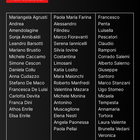
Mariangela Agrusti
Paola Maria Farina
Francesco
Andrea
Alessandro
Penta
Amendolagine
Filindeu
Luisella
Sonja Annibaldi
Marco Fioravanti
Pescatori
Leandro Barsotti
Serena Iannicelli
Claudio
Mariano Brustio
Silvia Iovine
Ramponi
Michele Caccamo
Costantina
Corrado Salemi
Simone Cescon
Limosani
Alberto Salerno
Daniela Collu
Katia Losito
Giuseppe
Anna Cudazzo
Mara Maionchi
Santoro
Stefano De Maco
Roberto Manfredi
Marco Stanzani
Francesca De Luisi
Valentina Mazara
Ugo Stomeo
Carlotta Devita
Michele Monina
Micaela
Franca Dini
Antonino
Tempesta
Athos Enrile
Muscaglione
Annamaria
Elisa Enrile
Elena Nesti
Tortora
Angela Paonessa
Laura Valente
Paola Pellai
Brunella Vedani
Veronica