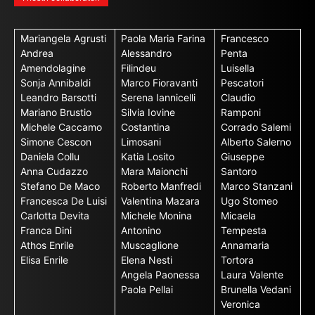
Mariangela Agrusti
Paola Maria Farina
Francesco
Andrea
Alessandro
Penta
Amendolagine
Filindeu
Luisella
Sonja Annibaldi
Marco Fioravanti
Pescatori
Leandro Barsotti
Serena Iannicelli
Claudio
Mariano Brustio
Silvia Iovine
Ramponi
Michele Caccamo
Costantina
Corrado Salemi
Simone Cescon
Limosani
Alberto Salerno
Daniela Collu
Katia Losito
Giuseppe
Anna Cudazzo
Mara Maionchi
Santoro
Stefano De Maco
Roberto Manfredi
Marco Stanzani
Francesca De Luisi
Valentina Mazara
Ugo Stomeo
Carlotta Devita
Michele Monina
Micaela
Franca Dini
Antonino
Tempesta
Athos Enrile
Muscaglione
Annamaria
Elisa Enrile
Elena Nesti
Tortora
Angela Paonessa
Laura Valente
Paola Pellai
Brunella Vedani
Veronica