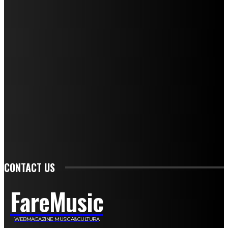
I nostri collaboratori
Mariangela Agrusti
Paola Maria Farina
Francesco Penta
Andrea Amendolagine
Alessandro Filindeu
Luisella Pescatori
Sonja Annibaldi
Marco Fioravanti
Claudio Ramponi
Leandro Barsotti
Serena Iannicelli
Corrado Salemi
Mariano Brustio
Silvia Iovine
Alberto Salerno
Michele Caccamo
Costantina Limosani
Giuseppe Santoro
Simone Cescon
Katia Losito
Marco Stanzani
Daniela Collu
Mara Maionchi
Ugo Stomeo
Anna Cudazzo
Roberto Manfredi
Micaela Tempesta
Stefano De Maco
Valentina Mazara
Annamaria Tortora
Francesca De Luisi
Michele Monina
Laura Valente
Carlotta Devita
Antonino Muscaglione
Brunella Vedani
Franca Dini
Elena Nesti
Veronica Ventavoli
Athos Enrile
Angela Paonessa
Karin Voch
Elisa Enrile
Paola Pellai
Alessandra Zacco
Luca Viviani
CONTACT US
FareMusic
WEBMAGAZINE MUSICA&CULTURA