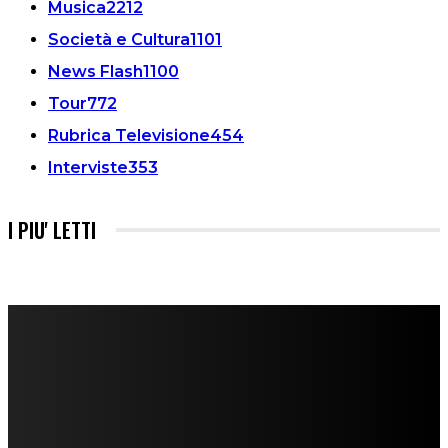
Musica
2212
Società e Cultura
1101
News Flash
1100
Tour
772
Rubrica Televisione
454
Interviste
353
I PIU' LETTI
FareMusic nato da una idea di Alberto Salerno
Direttore: Mela Giannini
Capo Redattore: Adrien Viglierchio
Ufficio Stampa: Jessica Cavestro