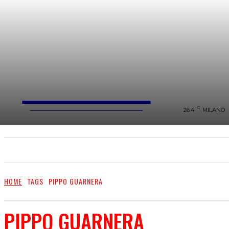
FareMusic
WEBMAGAZINE MUSICA&CULTURA
C
26.4
MILANO
SANREMO 2025
MUSICA
NEWS FLASH
HOME
TAGS
PIPPO GUARNERA
PIPPO GUARNERA