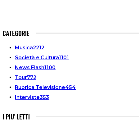
CATEGORIE
Musica
2212
Società e Cultura
1101
News Flash
1100
Tour
772
Rubrica Televisione
454
Interviste
353
I PIU' LETTI