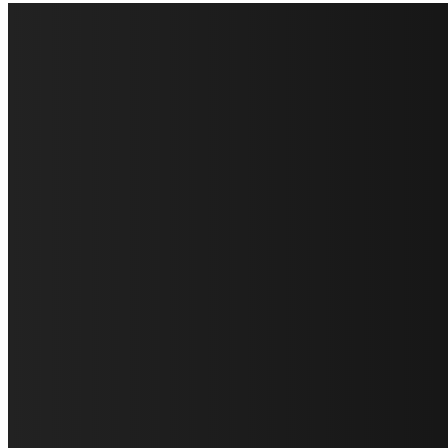
FareMusic nato da una idea di Alberto Salerno
Direttore: Mela Giannini
Capo Redattore: Adrien Viglierchio
Ufficio Stampa: Jessica Cavestro
I nostri collaboratori
Mariangela Agrusti
Paola Maria Farina
Francesco Penta
Andrea Amendolagine
Alessandro Filindeu
Luisella Pescatori
Sonja Annibaldi
Marco Fioravanti
Claudio Ramponi
Leandro Barsotti
Serena Iannicelli
Corrado Salemi
Mariano Brustio
Silvia Iovine
Alberto Salerno
Michele Caccamo
Costantina Limosani
Giuseppe Santoro
Simone Cescon
Katia Losito
Marco Stanzani
Daniela Collu
Mara Maionchi
Ugo Stomeo
Anna Cudazzo
Roberto Manfredi
Micaela Tempesta
Stefano De Maco
Valentina Mazara
Annamaria Tortora
Francesca De Luisi
Michele Monina
Laura Valente
Carlotta Devita
Antonino Muscaglione
Brunella Vedani
Franca Dini
Elena Nesti
Veronica Ventavoli