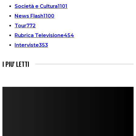
Società e Cultura
1101
News Flash
1100
Tour
772
Rubrica Televisione
454
Interviste
353
I PIU' LETTI
FareMusic nato da una idea di Alberto Salerno
Direttore: Mela Giannini
Capo Redattore: Adrien Viglierchio
Ufficio Stampa: Jessica Cavestro
I nostri collaboratori