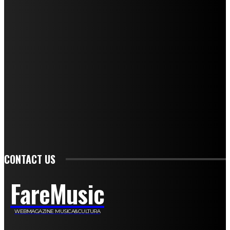
Mariangela Agrusti
Paola Maria Farina
Francesco Penta
Andrea Amendolagine
Alessandro Filindeu
Luisella Pescatori
Sonja Annibaldi
Marco Fioravanti
Claudio Ramponi
Leandro Barsotti
Serena Iannicelli
Corrado Salemi
Mariano Brustio
Silvia Iovine
Alberto Salerno
Michele Caccamo
Costantina Limosani
Giuseppe Santoro
Simone Cescon
Katia Losito
Marco Stanzani
Daniela Collu
Mara Maionchi
Ugo Stomeo
Anna Cudazzo
Roberto Manfredi
Micaela Tempesta
Stefano De Maco
Valentina Mazara
Annamaria Tortora
Francesca De Luisi
Michele Monina
Laura Valente
Carlotta Devita
Antonino Muscaglione
Brunella Vedani
Franca Dini
Elena Nesti
Veronica Ventavoli
Athos Enrile
Angela Paonessa
Karin Voch
Elisa Enrile
Paola Pellai
Alessandra Zacco
Luca Viviani
CONTACT US
FareMusic
WEBMAGAZINE MUSICA&CULTURA
Customized by
JesSoftware di Jessica Cavestro