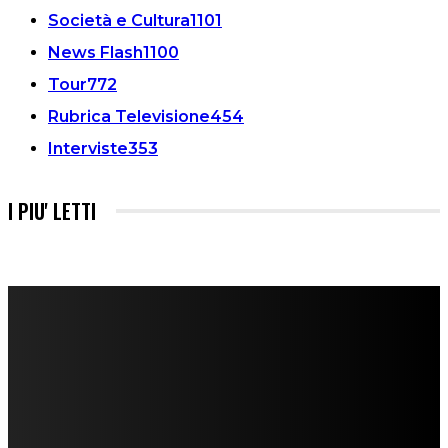
Società e Cultura
1101
News Flash
1100
Tour
772
Rubrica Televisione
454
Interviste
353
I PIU' LETTI
FareMusic nato da una idea di Alberto Salerno
Direttore: Mela Giannini
Capo Redattore: Adrien Viglierchio
Ufficio Stampa: Jessica Cavestro
I nostri collaboratori