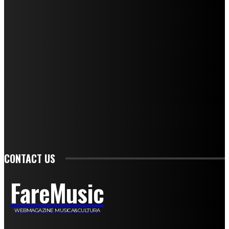
Mariangela Agrusti
Paola Maria Farina
Francesco Penta
Andrea Amendolagine
Alessandro Filindeu
Luisella Pescatori
Sonja Annibaldi
Marco Fioravanti
Claudio Ramponi
Leandro Barsotti
Serena Iannicelli
Corrado Salemi
Mariano Brustio
Silvia Iovine
Alberto Salerno
Michele Caccamo
Costantina Limosani
Giuseppe Santoro
Simone Cescon
Katia Losito
Marco Stanzani
Daniela Collu
Mara Maionchi
Ugo Stomeo
Anna Cudazzo
Roberto Manfredi
Micaela Tempesta
Stefano De Maco
Valentina Mazara
Annamaria Tortora
Francesca De Luisi
Michele Monina
Laura Valente
Carlotta Devita
Antonino Muscaglione
Brunella Vedani
Franca Dini
Elena Nesti
Veronica Ventavoli
Athos Enrile
Angela Paonessa
Karin Voch
Elisa Enrile
Paola Pellai
Alessandra Zacco
Luca Viviani
CONTACT US
FareMusic
WEBMAGAZINE MUSICA&CULTURA
Customized by
JesSoftware di Jessica Cavestro