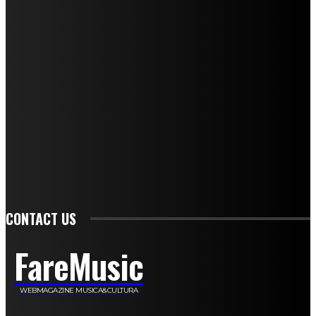
Mariangela Agrusti
Paola Maria Farina
Francesco Penta
Andrea Amendolagine
Alessandro Filindeu
Luisella Pescatori
Sonja Annibaldi
Marco Fioravanti
Claudio Ramponi
Leandro Barsotti
Serena Iannicelli
Corrado Salemi
Mariano Brustio
Silvia Iovine
Alberto Salerno
Michele Caccamo
Costantina Limosani
Giuseppe Santoro
Simone Cescon
Katia Losito
Marco Stanzani
Daniela Collu
Mara Maionchi
Ugo Stomeo
Anna Cudazzo
Roberto Manfredi
Micaela Tempesta
Stefano De Maco
Valentina Mazara
Annamaria Tortora
Francesca De Luisi
Michele Monina
Laura Valente
Carlotta Devita
Antonino Muscaglione
Brunella Vedani
Franca Dini
Elena Nesti
Veronica Ventavoli
Athos Enrile
Angela Paonessa
Karin Voch
Elisa Enrile
Paola Pellai
Alessandra Zacco
Luca Viviani
CONTACT US
FareMusic
WEBMAGAZINE MUSICA&CULTURA
Customized by
JesSoftware di Jessica Cavestro