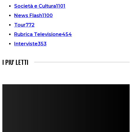
Società e Cultura
1101
News Flash
1100
Tour
772
Rubrica Televisione
454
Interviste
353
I PIU' LETTI
FareMusic nato da una idea di Alberto Salerno
Direttore: Mela Giannini
Capo Redattore: Adrien Viglierchio
Ufficio Stampa: Jessica Cavestro
I nostri collaboratori