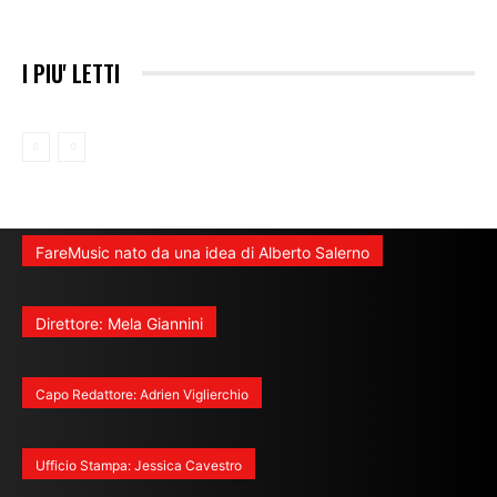
I PIU' LETTI
FareMusic nato da una idea di Alberto Salerno
Direttore: Mela Giannini
Capo Redattore: Adrien Viglierchio
Ufficio Stampa: Jessica Cavestro