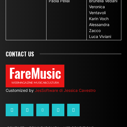
Paola Pellai
Brunella Vedani
Veronica
Ventavoli
Karin Voch
Alessandra
Zacco
Luca Viviani
CONTACT US
FareMusic
WEBMAGAZINE MUSICA&CULTURA
Customized by
JesSoftware di Jessica Cavestro