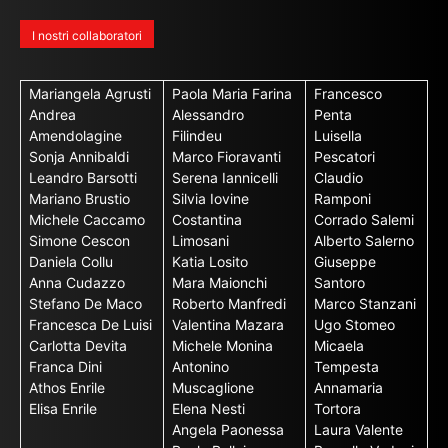
I nostri collaboratori
Mariangela Agrusti
Paola Maria Farina
Francesco
Andrea
Alessandro
Penta
Amendolagine
Filindeu
Luisella
Sonja Annibaldi
Marco Fioravanti
Pescatori
Leandro Barsotti
Serena Iannicelli
Claudio
Mariano Brustio
Silvia Iovine
Ramponi
Michele Caccamo
Costantina
Corrado Salemi
Simone Cescon
Limosani
Alberto Salerno
Daniela Collu
Katia Losito
Giuseppe
Anna Cudazzo
Mara Maionchi
Santoro
Stefano De Maco
Roberto Manfredi
Marco Stanzani
Francesca De Luisi
Valentina Mazara
Ugo Stomeo
Carlotta Devita
Michele Monina
Micaela
Franca Dini
Antonino
Tempesta
Athos Enrile
Muscaglione
Annamaria
Elisa Enrile
Elena Nesti
Tortora
Angela Paonessa
Laura Valente