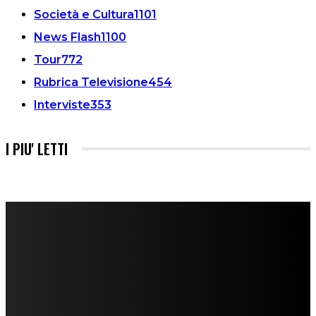
Società e Cultura
1101
News Flash
1100
Tour
772
Rubrica Televisione
454
Interviste
353
I PIU' LETTI
FareMusic nato da una idea di Alberto Salerno
Direttore: Mela Giannini
Capo Redattore: Adrien Viglierchio
Ufficio Stampa: Jessica Cavestro
I nostri collaboratori