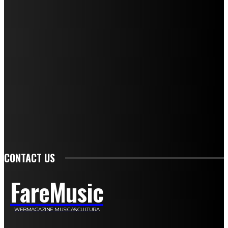
Mariangela Agrusti
Paola Maria Farina
Francesco Penta
Andrea Amendolagine
Alessandro Filindeu
Luisella Pescatori
Sonja Annibaldi
Marco Fioravanti
Claudio Ramponi
Leandro Barsotti
Serena Iannicelli
Corrado Salemi
Mariano Brustio
Silvia Iovine
Alberto Salerno
Michele Caccamo
Costantina Limosani
Giuseppe Santoro
Simone Cescon
Katia Losito
Marco Stanzani
Daniela Collu
Mara Maionchi
Ugo Stomeo
Anna Cudazzo
Roberto Manfredi
Micaela Tempesta
Stefano De Maco
Valentina Mazara
Annamaria Tortora
Francesca De Luisi
Michele Monina
Laura Valente
Carlotta Devita
Antonino Muscaglione
Brunella Vedani
Franca Dini
Elena Nesti
Veronica Ventavoli
Athos Enrile
Angela Paonessa
Karin Voch
Elisa Enrile
Paola Pellai
Alessandra Zacco
Luca Viviani
CONTACT US
FareMusic
WEBMAGAZINE MUSICA&CULTURA
Customized by
JesSoftware di Jessica Cavestro