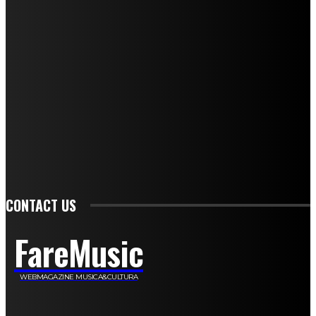
Andrea Amendolagine
Alessandro Filindeu
Luisella Pescatori
Sonja Annibaldi
Marco Fioravanti
Claudio Ramponi
Leandro Barsotti
Serena Iannicelli
Corrado Salemi
Mariano Brustio
Silvia Iovine
Alberto Salerno
Michele Caccamo
Costantina Limosani
Giuseppe Santoro
Simone Cescon
Katia Losito
Marco Stanzani
Daniela Collu
Mara Maionchi
Ugo Stomeo
Anna Cudazzo
Roberto Manfredi
Micaela Tempesta
Stefano De Maco
Valentina Mazara
Annamaria Tortora
Francesca De Luisi
Michele Monina
Laura Valente
Carlotta Devita
Antonino Muscaglione
Brunella Vedani
Franca Dini
Elena Nesti
Veronica Ventavoli
Athos Enrile
Angela Paonessa
Karin Voch
Elisa Enrile
Paola Pellai
Alessandra Zacco
Luca Viviani
CONTACT US
FareMusic
WEBMAGAZINE MUSICA&CULTURA
Customized by
JesSoftware di Jessica Cavestro