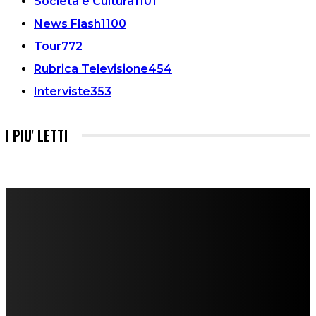
Società e Cultura
1101
News Flash
1100
Tour
772
Rubrica Televisione
454
Interviste
353
I PIU' LETTI
FareMusic nato da una idea di Alberto Salerno
Direttore: Mela Giannini
Capo Redattore: Adrien Viglierchio
Ufficio Stampa: Jessica Cavestro
I nostri collaboratori
Mariangela Agrusti
Paola Maria Farina
Francesco Penta