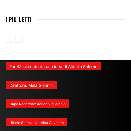
I PIU' LETTI
FareMusic nato da una idea di Alberto Salerno
Direttore: Mela Giannini
Capo Redattore: Adrien Viglierchio
Ufficio Stampa: Jessica Cavestro