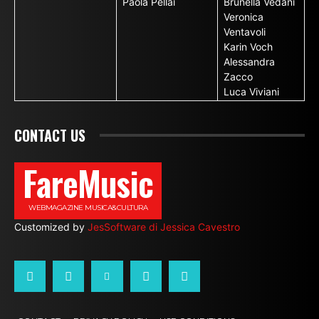
Paola Pellai
Brunella Vedani
Veronica
Ventavoli
Karin Voch
Alessandra
Zacco
Luca Viviani
CONTACT US
FareMusic
WEBMAGAZINE MUSICA&CULTURA
Customized by
JesSoftware di Jessica Cavestro