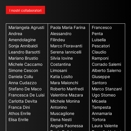
I nostri collaboratori
Mariangela Agrusti
Paola Maria Farina
Francesco
Andrea
Alessandro
Penta
Amendolagine
Filindeu
Luisella
Sonja Annibaldi
Marco Fioravanti
Pescatori
Leandro Barsotti
Serena Iannicelli
Claudio
Mariano Brustio
Silvia Iovine
Ramponi
Michele Caccamo
Costantina
Corrado Salemi
Simone Cescon
Limosani
Alberto Salerno
Daniela Collu
Katia Losito
Giuseppe
Anna Cudazzo
Mara Maionchi
Santoro
Stefano De Maco
Roberto Manfredi
Marco Stanzani
Francesca De Luisi
Valentina Mazara
Ugo Stomeo
Carlotta Devita
Michele Monina
Micaela
Franca Dini
Antonino
Tempesta
Athos Enrile
Muscaglione
Annamaria
Elisa Enrile
Elena Nesti
Tortora
Angela Paonessa
Laura Valente