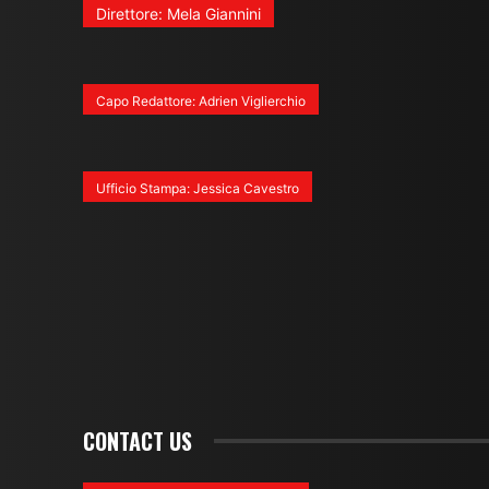
Direttore: Mela Giannini
Capo Redattore: Adrien Viglierchio
Ufficio Stampa: Jessica Cavestro
CONTACT US