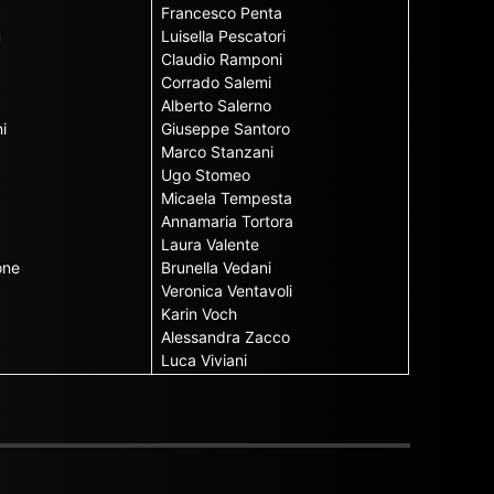
Francesco Penta
u
Luisella Pescatori
Claudio Ramponi
Corrado Salemi
Alberto Salerno
i
Giuseppe Santoro
Marco Stanzani
Ugo Stomeo
Micaela Tempesta
Annamaria Tortora
Laura Valente
one
Brunella Vedani
Veronica Ventavoli
Karin Voch
Alessandra Zacco
Luca Viviani