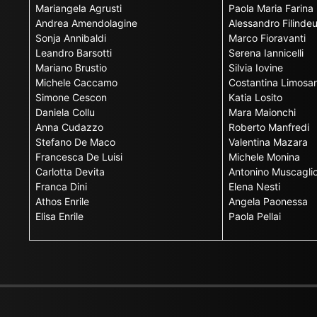
Mariangela Agrusti
Paola Maria Farina
Andrea Amendolagine
Alessandro Filinde
Sonja Annibaldi
Marco Fioravanti
Leandro Barsotti
Serena Iannicelli
Mariano Brustio
Silvia Iovine
Michele Caccamo
Costantina Limosan
Simone Cescon
Katia Losito
Daniela Collu
Mara Maionchi
Anna Cudazzo
Roberto Manfredi
Stefano De Maco
Valentina Mazara
Francesca De Luisi
Michele Monina
Carlotta Devita
Antonino Muscagli
Franca Dini
Elena Nesti
Athos Enrile
Angela Paonessa
Elisa Enrile
Paola Pellai