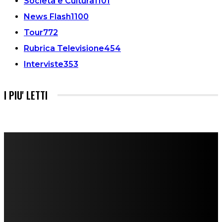
Società e Cultura
1101
News Flash
1100
Tour
772
Rubrica Televisione
454
Interviste
353
I PIU' LETTI
FareMusic nato da una idea di Alberto Salerno
Direttore: Mela Giannini
Capo Redattore: Adrien Viglierchio
Ufficio Stampa: Jessica Cavestro
I nostri collaboratori
Mariangela Agrusti
Paola Maria Farina
Francesco Penta