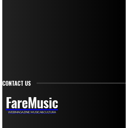
Andrea Amendolagine
Alessandro Filindeu
Luisella Pescatori
Sonja Annibaldi
Marco Fioravanti
Claudio Ramponi
Leandro Barsotti
Serena Iannicelli
Corrado Salemi
Mariano Brustio
Silvia Iovine
Alberto Salerno
Michele Caccamo
Costantina Limosani
Giuseppe Santoro
Simone Cescon
Katia Losito
Marco Stanzani
Daniela Collu
Mara Maionchi
Ugo Stomeo
Anna Cudazzo
Roberto Manfredi
Micaela Tempesta
Stefano De Maco
Valentina Mazara
Annamaria Tortora
Francesca De Luisi
Michele Monina
Laura Valente
Carlotta Devita
Antonino Muscaglione
Brunella Vedani
Franca Dini
Elena Nesti
Veronica Ventavoli
Athos Enrile
Angela Paonessa
Karin Voch
Elisa Enrile
Paola Pellai
Alessandra Zacco
Luca Viviani
CONTACT US
FareMusic
WEBMAGAZINE MUSICA&CULTURA
Customized by
JesSoftware di Jessica Cavestro