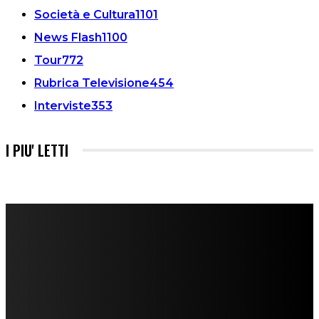
Società e Cultura
1101
News Flash
1100
Tour
772
Rubrica Televisione
454
Interviste
353
I PIU' LETTI
FareMusic nato da una idea di Alberto Salerno
Direttore: Mela Giannini
Capo Redattore: Adrien Viglierchio
Ufficio Stampa: Jessica Cavestro
I nostri collaboratori