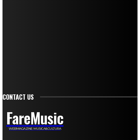
Mariangela Agrusti
Paola Maria Farina
Francesco Penta
Andrea Amendolagine
Alessandro Filindeu
Luisella Pescatori
Sonja Annibaldi
Marco Fioravanti
Claudio Ramponi
Leandro Barsotti
Serena Iannicelli
Corrado Salemi
Mariano Brustio
Silvia Iovine
Alberto Salerno
Michele Caccamo
Costantina Limosani
Giuseppe Santoro
Simone Cescon
Katia Losito
Marco Stanzani
Daniela Collu
Mara Maionchi
Ugo Stomeo
Anna Cudazzo
Roberto Manfredi
Micaela Tempesta
Stefano De Maco
Valentina Mazara
Annamaria Tortora
Francesca De Luisi
Michele Monina
Laura Valente
Carlotta Devita
Antonino Muscaglione
Brunella Vedani
Franca Dini
Elena Nesti
Veronica Ventavoli
Athos Enrile
Angela Paonessa
Karin Voch
Elisa Enrile
Paola Pellai
Alessandra Zacco
Luca Viviani
CONTACT US
FareMusic
WEBMAGAZINE MUSICA&CULTURA
Customized by
JesSoftware di Jessica Cavestro