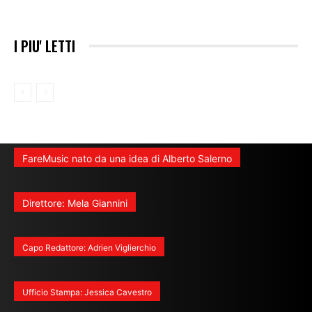
I PIU' LETTI
FareMusic nato da una idea di Alberto Salerno
Direttore: Mela Giannini
Capo Redattore: Adrien Viglierchio
Ufficio Stampa: Jessica Cavestro