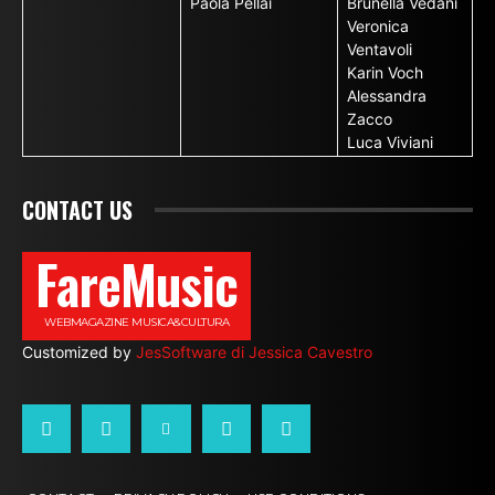
Paola Pellai
Brunella Vedani
Veronica
Ventavoli
Karin Voch
Alessandra
Zacco
Luca Viviani
CONTACT US
FareMusic
WEBMAGAZINE MUSICA&CULTURA
Customized by
JesSoftware di Jessica Cavestro