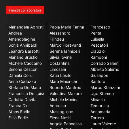
I nostri collaboratori
Mariangela Agrusti
Paola Maria Farina
Francesco
Andrea
Alessandro
Penta
Amendolagine
Filindeu
Luisella
Sonja Annibaldi
Marco Fioravanti
Pescatori
Leandro Barsotti
Serena Iannicelli
Claudio
Mariano Brustio
Silvia Iovine
Ramponi
Michele Caccamo
Costantina
Corrado Salemi
Simone Cescon
Limosani
Alberto Salerno
Daniela Collu
Katia Losito
Giuseppe
Anna Cudazzo
Mara Maionchi
Santoro
Stefano De Maco
Roberto Manfredi
Marco Stanzani
Francesca De Luisi
Valentina Mazara
Ugo Stomeo
Carlotta Devita
Michele Monina
Micaela
Franca Dini
Antonino
Tempesta
Athos Enrile
Muscaglione
Annamaria
Elisa Enrile
Elena Nesti
Tortora
Angela Paonessa
Laura Valente